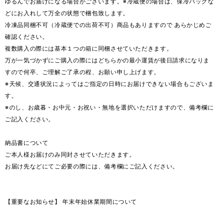
ゆるんでお届けになる場合がございます。※冷蔵便の場合は、保冷パックな
どにお入れして万全の状態で梱包致します。
冷凍品同梱不可（冷蔵便での出荷不可）商品もありますので あらかじめご
確認ください。
複数購入の際には基本１つの箱に同梱させていただきます。
万が一気づかずにご購入の際にはどちらかの最小運賃が後日請求になりま
すので何卒、ご理解ご了承の程、お願い申し上げます。
※天候、交通状況によってはご指定の日時にお届けできない場合もございま
す。
※のし、お歳暮・お中元・お祝い・無地を選択いただけますので、備考欄に
ご記入ください。
納品書について
ご本人様お届けのみ同封させていただきます。
お届け先などにてご必要の際には、備考欄にご記入ください。
【重要なお知らせ】 年末年始休業期間について