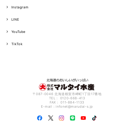
Instagram
LINE
YouTube
TikTok
〒087-0046 北海道根室市岬町1丁目17番地
TEL： 0120-668-413
FAX： 011-884-1133
E-mail：
infonet@marudai-s.jp