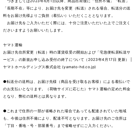
つきましては2023年6月1日以降、商品出荷後に「住所不備」「転居」
「長期不在」等により、お届け先を変更（転送）される場合、転送分の送
料をお届け先様よりご負担（着払い）いただくこととなります。
お届け先をご入力いただく際には、十分ご注意いただいた上でご注文く
ださいますようお願いいたします。
ヤマト運輸
お届け先住所変更（転送）時の運賃収受の開始および「宅急便転居転送サ
ービス」の新規お申し込み受付の終了について（2023年4月17日 更新） |
ヤマトホールディングス株式会社 (yamato-hd.co.jp)
●転送分の送料は、お届け先様（商品を受け取るお客様）による着払いで
のお支払いとなります。（荷物サイズに応じた）ヤマト運輸の定めた料金
となり、弊社の送料とは異なります。
●これまで住所の一部が省略された場合であっても配達されていた地域
も、今後は住所不備により、配達不可となります。お届け先のご住所は
「丁目・番地・号・部屋番号」まで省略せずにご入力ください。