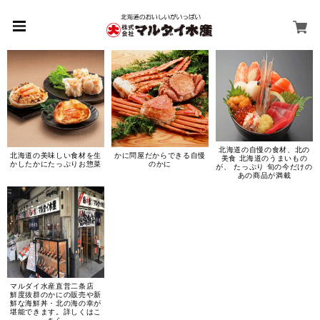
北海道の自慢の食材、北の
北海道の美味しい食材を生
かに問屋だからできる自慢
美食 北海道のうまいもの
かしたかにたっぷりお惣菜
のかに
が、 たっぷり 旬の今だけの
あの商品が満載
マルダイ水産直営二条店
鮮度抜群のかにの販売や新
鮮な海鮮丼・北の海の幸が
堪能できます。詳しくはこ