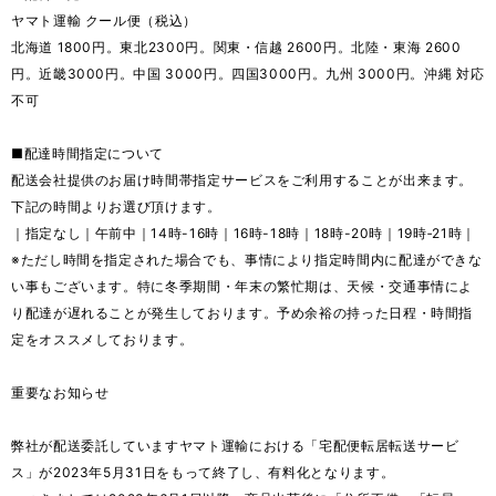
ヤマト運輸 クール便（税込）
北海道 1800円。東北2300円。関東・信越 2600円。北陸・東海 2600
円。近畿3000円。中国 3000円。四国3000円。九州 3000円。沖縄 対応
不可
■配達時間指定について
配送会社提供のお届け時間帯指定サービスをご利用することが出来ます。
下記の時間よりお選び頂けます。
｜指定なし｜午前中｜14時-16時｜16時-18時｜18時-20時｜19時‐21時｜
※ただし時間を指定された場合でも、事情により指定時間内に配達ができな
い事もございます。特に冬季期間・年末の繁忙期は、天候・交通事情によ
り配達が遅れることが発生しております。予め余裕の持った日程・時間指
定をオススメしております。
重要なお知らせ
弊社が配送委託していますヤマト運輸における「宅配便転居転送サービ
ス」が2023年5月31日をもって終了し、有料化となります。