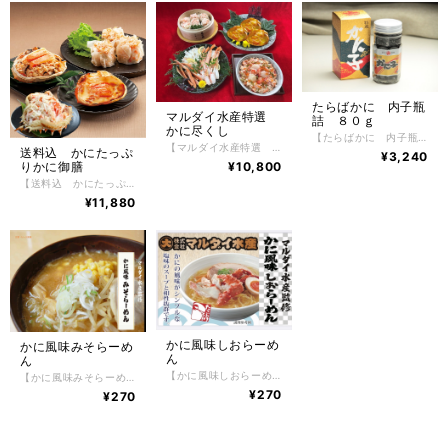
たらばかに 内子瓶
マルダイ水産特選
詰 ８０ｇ
かに尽くし
【たらばかに 内子瓶詰 ８０ｇ】 かにの美味しさを堪能できる、北海道のちょっぴり贅沢な逸品。希少なたらばかにの内子は、「幻の珍味」として知られる希少な逸品で、希少なたらばかに内子の塩漬けです。生のたらばかに内子をすぐに塩漬けしておりますので生臭さは一切ありません。ごはんの上にのせても良し、酒の肴に食べるのも良し、北海道最高の「幻の珍味」をご賞味ください。 【お召し上がり方】 冷凍状態でお届けしますので自然解凍で解凍してください。 ※電子レンジでの解凍は旨みが逃げてしまいますのでおやめ下さい。 【特定原材料】 かに 【配送方法】 冷凍便 【保存方法】 -18℃以下で保存して下さい。 解凍後は冷蔵庫で5日間、保存期間は冷凍庫で約1年。
【マルダイ水産特選 かに尽くし】 ボイル冷凍ずわいかにカット脚 400ｇ かにたっぷりかにしゅうまい 6粒入り かにたっぷりかに甲羅グラタン 3個入り おうちで海鮮丼（かに・ほたて・いくら） 1個 かに風味みそらーめん 2食 たっぷりと北海道の美味しい食材を生かした、 マルダイ水産特選 かに尽くし ボイルずわいかにカット脚、かにしゅうまい、かに甲羅グラタン、おうちで海鮮丼とかに風味みそらーめん2食がセットになった豪華６点北海道の美味しいを厳選した、かに尽くしは上品でやさしい風味・旨味が特徴です。 ボイルずわいかにカット脚はお手軽にお召し上がれるように、殻をカットしてありますのでお箸などで簡単に身が取り出しやすく、そのまま食べるもよしお好みで焼きガニやかに鍋などにも最適です。 かにしゅうまいは、大粒なしゅうまいが6粒入り。しゅうまいを食べているというよりも かにを食べているかと思うほど、かにがたっぷりです。ぜひかに本来の美味しさを楽しむ為にも最初は何も付けずにそのままお召し上がりください。 かに甲羅グラタンは、甲羅に入っているので量が少ないと思われがちなのですが、これが意外とボリュームのあるサイズで紅ずわいかにの繊細な旨みが引き立つ、上品でやさしい風味が特徴のかに甲羅グラタンになっています。 おうちで海鮮丼は、すべての食材を北海道産にこだわり簡単におうちで豪華な海鮮丼が楽しめる逸品。使用しているかにの身は北海道根室産花咲かにを使用しておりコクと旨味、さらにしっかりとしたかにの風味を生かし、その中にマルダイ水産秘伝のタレを使用した根室産いくら醬油漬けにぷりっとした旨味たっぷり根室産ほたて貝柱を使用し、鮮やかな北海道産お刺身昆布で飾り付けしたすべてが北海道産の究極な海鮮丼。ぜひご飯の上にたっぷりのせてお召し上がりください。（白飯に合う味付けにしております） かに風味みそらーめんは、あえて乾麺を使用しておりますがまるで生めんのような味わい。 かにの旨味がギュッと濃厚でコクのあるみそスープとの組み合わせが抜群です。お好みでお野菜や焼き豚やコーンをトッピングしても楽しめます。やはりみそらーめんなので、ちょっとバターを入れるとさらに北海道ならではの、みそらーめんが堪能できますのでおすすめです。 【お召し上がり方】 調理方法はとても簡単で、ずわいかに・おうちで海鮮丼は、自然解凍するだけで手軽にお召し上がりいただけます。 お惣菜は冷凍のままレンジやオーブンでお手軽にお召し上がりいただけます。（レンジやオーブンによって加熱時間を調整してください） らーめんは商品裏面に記載した内容で調理をしてください。 【特定原材料】 かに・乳成分・小麦・卵・えび 【配送方法】 冷凍便 【保存方法】 -18℃以下で保存して下さい。 解凍後は冷蔵庫で2日間、保存期間は冷凍庫で約2ヶ月。
送料込 かにたっぷ
¥3,240
¥10,800
りかに御膳
【送料込 かにたっぷりかに御膳】 送料込 かにたっぷりかに御膳 かにしゅうまい 6粒入り かに甲羅グラタン 3個入り かにおこわ 3個入り たらばかに甲羅盛り 2個入り たっぷりと北海道の美味しい食材を生かした商品を作ることがコンセプトとなっており、かにしゅうまい、かに甲羅グラタン、かにおこわ、たらばかに甲羅盛り北海道産のものを厳選して使用しています。その美味しい食材を生かし、北海道の工場でひとつひとつ大切に作り上げられた、かに御膳は上品でやさしい風味・旨味が特徴です。 【お召し上がり方】 調理方法はとても簡単で、火を使わずにお手軽にお召し上がりいただけます。 お惣菜は冷凍のままレンジでお手軽にお召し上がりいただけます。（レンジによって加熱時間を調整してください） たらばかに甲羅盛りは、自然解凍するだけで手軽にお召し上がりいただけます。 【特定原材料】 かに・乳成分・小麦・卵・ゼラチン 【配送方法】 冷凍便 【保存方法】 -18℃以下で保存して下さい。 解凍後は冷蔵庫で2日間、保存期間は冷凍庫で約2ヶ月。
¥11,880
かに風味しおらーめ
かに風味みそらーめ
ん
ん
【かに風味しおらーめん】 かに風味しおらーめん 1食入130g （麺80g・スープ50g) マルダイ水産監修 かに風味しおらーめん クセになるしおらーめん スープは、かにの旨みが溶け込んだ濃厚なコクの塩味スープを使用し、麺はじっくり熟成させた生麺を非加熱で乾燥し、小麦の旨味を封じ込めた乾麺。 かにの風味が香るまろやかで奥深い味わいの塩スープに、生麺のような食感が特徴のコシの強い乾麺が絡む、らーめん好きにはたまらないおすすめ逸品。 残ったスープにご飯を入れて雑炊風で〆るのもお勧め。らーめんだけではなく、スープを使って簡単調理出来るかに風味鍋にして、〆のらーめんでも何倍も楽しくなるらーめん。 3拍子そろった新タイプ即席らーめんです。 なお、かにみそやかには、入っておりません。 ポイント しおらーめんは、茹で麺を分けて調理してください。塩味の繊細なスープが楽しめます。 【特定原材料】 麺 （小麦・卵） スープ（卵・小麦・かに・大豆・鶏肉・ゼラチン) 【配送方法】 常温便 【保存方法】 直射日光を避けて涼しい所で保存してください。 【賞味期限】 30日以上
【かに風味みそらーめん】 かに風味みそらーめん 1食入130g （麺80g・スープ50g) マルダイ水産監修 かに風味みそらーめん クセになるらーめん スープは、かにの旨みが溶け込んだ濃厚なコクの味噌味スープを使用し、麺はじっくり熟成させた生麺を非加熱で乾燥し、小麦の旨味を封じ込めた乾麺。 かにの風味が香るまろやかで奥深い味わいの味噌スープに、生麺のような食感が特徴のコシの強い乾麺が絡む、らーめん好きにはたまらないおすすめ逸品。 残ったスープにご飯を入れて雑炊風で〆るのもお勧め。らーめんだけではなく、スープを使って簡単調理出来るかに風味鍋にして、〆のらーめんでも何倍も楽しくなるらーめん。 3拍子そろった新タイプ即席らーめんです。 なお、かにみそやかには、入っておりません。 【お召し上がり方】 1、小さめの鍋に約550cc～600ccのお湯を沸騰させてください。沸騰後麺を入れ3～4分お好みの硬さにゆでます。 2、麺がゆであがりましたら火を止めます。添付のスープを入れてよくかきまぜ、丼に移してください。 3、お好みで味付けメンマや焼き豚、ねぎ等の具材を盛り付けると一層おいしくお召し上がりいただけます。 【特定原材料】 麺 （小麦・卵） スープ（小麦・えび・かに) 【配送方法】 常温便 【保存方法】 直射日光を避けて涼しい所で保存してください。 【賞味期限】 30日以上
¥270
¥270