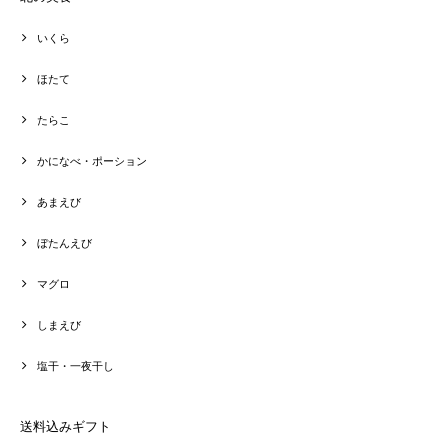
いくら
ほたて
たらこ
かになべ・ポーション
あまえび
ぼたんえび
マグロ
しまえび
塩干・一夜干し
送料込みギフト