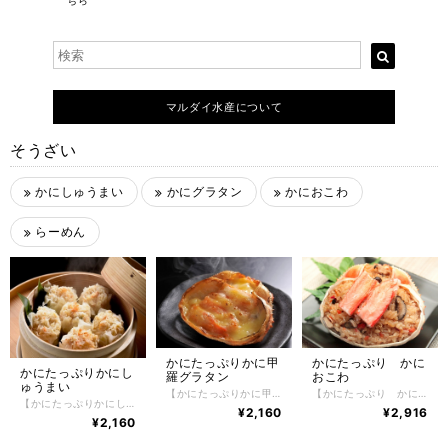
ちら
マルダイ水産について
そうざい
かにしゅうまい
かにグラタン
かにおこわ
らーめん
かにたっぷりかに甲
かにたっぷり かに
かにたっぷりかにし
羅グラタン
おこわ
ゅうまい
【かにたっぷりかに甲羅グラタン 】 かに甲羅グラタン 3個入り 根室の自社工場でボイル加工した北海道産紅ずわいかにのむき身を手作業でフレークや棒肉などにしたのちに、オリジナルの味付けにしてそれを贅沢に使用したカニ問屋ならではの味に仕上げております。 たっぷりと使用されている紅ずわいかにはもちろん、北海道の美味しい食材を生かした商品を作ることがコンセプトとなっており、グラタンの中身にたっぷりと使用されている紅ずわいかにはもちろんグラタンの味の決め手となる、牛乳やナチュラルチーズも厳選したものを使用しています。グラタンには欠かせない、たまねぎ、マカロニ、マッシュルームなどもゴロゴロッと入っているのが嬉しい。それらの美味しい食材を生かし、北海道の工場でひとつひとつ大切に紅ずわいかにの甲羅に詰めて作り上げられています。甲羅に入っているので量が少ないと思われがちなのですが、これが意外とボリュームのあるサイズで紅ずわいかにの繊細な旨みが引き立つ、上品でやさしい風味が特徴のかに甲羅グラタンになっています。 【お召し上がり方】 調理方法はとても簡単で、解凍後160~170℃のオーブンで12分くらい焼いてください。中まで温まる前にチーズが焦げるようでしたら、アルミホイルをかけてください。 【特定原材料】 かに・乳成分・小麦・卵 【配送方法】 冷凍便 【保存方法】 -18℃以下で保存して下さい。 解凍後は冷蔵庫で2日間、保存期間は冷凍庫で約2ヶ月。
【かにたっぷり かにおこわ】 かにおこわ 3個入り 根室の自社工場でボイル加工した北海道産紅ずわいかにのむき身を手作業でフレークや棒肉などにしたのちに、オリジナルの味付けにしてそれを贅沢に使用したカニ問屋ならではの味に仕上げております。 たっぷりと使用されている紅ずわいかにはもちろん、北海道の美味しい食材を生かした商品を作ることがコンセプトとなっており、かにおこわの味の決め手となるもち米とうるち米は北海道産のものを厳選し独自にブレンドして使用しています。 その美味しい食材を生かし、北海道の工場でひとつひとつ大切に作り上げられたかにおこわは、ほぐし身とむき身を使用しカニの旨みをとじ込めたもちもちのおこわ。小腹がすいた時の食べ切りサイズも喜ばれ、紅ずわいかにの繊細な旨みが引き立つ、上品でやさしい風味が特徴のかにおこわです。だしが一粒一粒に程よく染み込み、うまみを凝縮。噛みしめるたびに美味さが口いっぱいにあふれます。 【お召し上がり方】 調理方法はとても簡単で、冷凍のまま袋の端を少しだけ切って、電子レンジでお手軽調理。 （１個当たり：600Ｗなら２分３０秒＋蒸らし１分／500Ｗなら3分＋1分蒸らし）手軽にお召し上がりいただけます。（レンジによって加熱時間を調整してください） さらに美味しくお召し上がりいただくコツは、蒸らすことで、カニの風味と水分が全体に馴染み、美味しさが一層引き立ちます。もっちりふっくらとした食感がよりいっそう「かにおこわ」の美味しさを引き立ててくれます。 【特定原材料】 かに・乳成分・小麦 【配送方法】 冷凍便 【保存方法】 -18℃以下で保存して下さい。 解凍後は冷蔵庫で2日間、保存期間は冷凍庫で約2ヶ月。
【かにたっぷりかにしゅうまい】 かにしゅうまい 6粒入り たっぷりと使用されている紅ずわいかにはもちろん、北海道の美味しい食材を生かした商品を作ることがコンセプトとなっており、しゅうまいの味の決め手となる、すり身に使用されているスケソウタラも北海道産のものを厳選して使用しています。 その美味しい食材を生かし、北海道の工場でひとつひとつ大切に作り上げられたかにしゅうまいは、一口では食べきれないほど大きくてボリュームのあるサイズ、紅ずわいかにの繊細な旨みが引き立つ、上品でやさしい風味が特徴です。 【お召し上がり方】 調理方法はとても簡単で、冷凍のままレンジで約3～4分程度加熱するだけでふっくらアツアツのかにしゅうまいを手軽にお召し上がりいただけます。（レンジによって加熱時間を調整してください） さらに美味しくお召し上がりいただくコツは、蒸し器で12～15分程度蒸していただくと、しゅうまいの皮に透明感が出て、もっちりふっくらとした食感がよりいっそう「かにしゅうまい」の美味しさを引き立ててくれます。 【特定原材料】 かに・乳成分・小麦・卵 【配送方法】 冷凍便 【保存方法】 -18℃以下で保存して下さい。 解凍後は冷蔵庫で2日間、保存期間は冷凍庫で約2ヶ月。
¥2,160
¥2,916
¥2,160