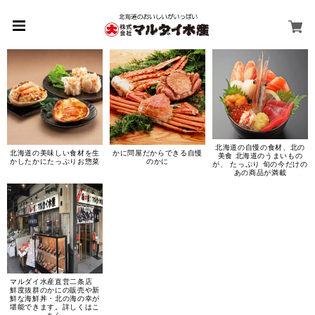
北海道の自慢の食材、北の
北海道の美味しい食材を生
かに問屋だからできる自慢
美食 北海道のうまいもの
かしたかにたっぷりお惣菜
のかに
が、 たっぷり 旬の今だけの
あの商品が満載
マルダイ水産直営二条店
鮮度抜群のかにの販売や新
鮮な海鮮丼・北の海の幸が
堪能できます。詳しくはこ