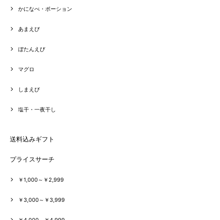
かになべ・ポーション
あまえび
ぼたんえび
マグロ
しまえび
塩干・一夜干し
送料込みギフト
プライスサーチ
￥1,000～￥2,999
￥3,000～￥3,999
￥4,000～￥4,999