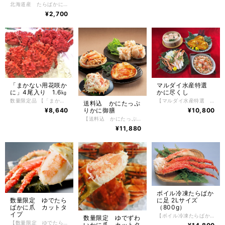
北海道産 たらばかに甲羅盛り 1個入（80ｇ） かにの美味しさを堪能できる、北海道のちょっぴり贅沢なグルメ。食べやすいので、どなたにも喜ばれる北海道産たらばかに甲羅盛りです。 かには好きだけど殻を剥くのが大変だったり、上手に剥けなかったり、そんな問題を解決してかにをもっとお手軽にお召し上がりいただけるように、美味しいところだけをぎゅっとたっぷりと詰め込みました。 【お召し上がり方】 冷凍状態でお届けしますので自然解凍で解凍してください。 ※電子レンジでの解凍は旨みが逃げてしまいますのでおやめ下さい。 【特定原材料】 かに・乳成分・小麦・ゼラチン 【配送方法】 冷凍便 【保存方法】 -18℃以下で保存して下さい。 解凍後は冷蔵庫で3日間、保存期間は冷凍庫で約2ヶ月。
¥2,700
「まかない用花咲か
マルダイ水産特選
に」4尾入り 1.6㎏
かに尽くし
数量限定品 【「まかない用花咲かに」4尾入り 1.6㎏】 まかない用花咲かに1.6㎏入り（4尾入り） 根室の自社工場でボイル加工したゆでたて花咲かに オス・子無しメス・子付きメスを含む「まかない用花咲かに」 工場で茹で上げをした際に、身入りが6~7分ものや足折れ、黒ずみ等がある という理由でまかない用になった今が旬の花咲かに。かにの達人工場長が絶妙な塩加減と茹で時間で美味しくボイルし旨味と鮮度を閉じ込めましたので、花咲かに本来のコクのある濃厚な味やカニみそを楽しむ事ができる「まかない用花咲かに」 特別に1.6㎏入れ数量限定で販売。4尾入りとなります。 納沙布岬から襟裳岬付近の太平洋側と、根室半島のオホーツク海側に分布している希少なカニで、名前の由来は漁獲地となっている根室の地名「花咲」に由来するとする説と、茹でたときに赤くなって花が咲いたように見えることからとする説もあります。 かに好きが選ぶ、たらばがに、毛がに、ずわいかにと並ぶ四天王の１つである花咲かにはその美味しさから非常に人気があり、全国のかに通が一番好きな かに と言われています。 【お召し上がり方】 冷凍状態でお届けしますので深めの皿に甲羅を下にしてラップ等をかけ自然解凍で解凍してください。 ※電子レンジでの解凍は旨みが逃げてしまいますのでおやめ下さい。 【特定原材料】 かに 【配送方法】 冷凍便 【保存方法】 -18℃以下で保存して下さい。 解凍後は冷蔵庫で2日間、保存期間は冷凍庫で約2ヶ月。
【マルダイ水産特選 かに尽くし】 ボイル冷凍ずわいかにカット脚 400ｇ かにたっぷりかにしゅうまい 6粒入り かにたっぷりかに甲羅グラタン 3個入り おうちで海鮮丼（かに・ほたて・いくら） 1個 かに風味みそらーめん 2食 たっぷりと北海道の美味しい食材を生かした、 マルダイ水産特選 かに尽くし ボイルずわいかにカット脚、かにしゅうまい、かに甲羅グラタン、おうちで海鮮丼とかに風味みそらーめん2食がセットになった豪華６点北海道の美味しいを厳選した、かに尽くしは上品でやさしい風味・旨味が特徴です。 ボイルずわいかにカット脚はお手軽にお召し上がれるように、殻をカットしてありますのでお箸などで簡単に身が取り出しやすく、そのまま食べるもよしお好みで焼きガニやかに鍋などにも最適です。 かにしゅうまいは、大粒なしゅうまいが6粒入り。しゅうまいを食べているというよりも かにを食べているかと思うほど、かにがたっぷりです。ぜひかに本来の美味しさを楽しむ為にも最初は何も付けずにそのままお召し上がりください。 かに甲羅グラタンは、甲羅に入っているので量が少ないと思われがちなのですが、これが意外とボリュームのあるサイズで紅ずわいかにの繊細な旨みが引き立つ、上品でやさしい風味が特徴のかに甲羅グラタンになっています。 おうちで海鮮丼は、すべての食材を北海道産にこだわり簡単におうちで豪華な海鮮丼が楽しめる逸品。使用しているかにの身は北海道根室産花咲かにを使用しておりコクと旨味、さらにしっかりとしたかにの風味を生かし、その中にマルダイ水産秘伝のタレを使用した根室産いくら醬油漬けにぷりっとした旨味たっぷり根室産ほたて貝柱を使用し、鮮やかな北海道産お刺身昆布で飾り付けしたすべてが北海道産の究極な海鮮丼。ぜひご飯の上にたっぷりのせてお召し上がりください。（白飯に合う味付けにしております） かに風味みそらーめんは、あえて乾麺を使用しておりますがまるで生めんのような味わい。 かにの旨味がギュッと濃厚でコクのあるみそスープとの組み合わせが抜群です。お好みでお野菜や焼き豚やコーンをトッピングしても楽しめます。やはりみそらーめんなので、ちょっとバターを入れるとさらに北海道ならではの、みそらーめんが堪能できますのでおすすめです。 【お召し上がり方】 調理方法はとても簡単で、ずわいかに・おうちで海鮮丼は、自然解凍するだけで手軽にお召し上がりいただけます。 お惣菜は冷凍のままレンジやオーブンでお手軽にお召し上がりいただけます。（レンジやオーブンによって加熱時間を調整してください） らーめんは商品裏面に記載した内容で調理をしてください。 【特定原材料】 かに・乳成分・小麦・卵・えび 【配送方法】 冷凍便 【保存方法】 -18℃以下で保存して下さい。 解凍後は冷蔵庫で2日間、保存期間は冷凍庫で約2ヶ月。
送料込 かにたっぷ
¥8,640
¥10,800
りかに御膳
【送料込 かにたっぷりかに御膳】 送料込 かにたっぷりかに御膳 かにしゅうまい 6粒入り かに甲羅グラタン 3個入り かにおこわ 3個入り たらばかに甲羅盛り 2個入り たっぷりと北海道の美味しい食材を生かした商品を作ることがコンセプトとなっており、かにしゅうまい、かに甲羅グラタン、かにおこわ、たらばかに甲羅盛り北海道産のものを厳選して使用しています。その美味しい食材を生かし、北海道の工場でひとつひとつ大切に作り上げられた、かに御膳は上品でやさしい風味・旨味が特徴です。 【お召し上がり方】 調理方法はとても簡単で、火を使わずにお手軽にお召し上がりいただけます。 お惣菜は冷凍のままレンジでお手軽にお召し上がりいただけます。（レンジによって加熱時間を調整してください） たらばかに甲羅盛りは、自然解凍するだけで手軽にお召し上がりいただけます。 【特定原材料】 かに・乳成分・小麦・卵・ゼラチン 【配送方法】 冷凍便 【保存方法】 -18℃以下で保存して下さい。 解凍後は冷蔵庫で2日間、保存期間は冷凍庫で約2ヶ月。
¥11,880
ボイル冷凍たらばか
に足 2Lサイズ
数量限定 ゆでたら
（800g）
ばかに爪 カットタ
イプ
【ボイル冷凍たらばかに足】2Lサイズ ボイル冷凍たらばかに足（北海道産） 800g 1パック 根室の自社工場でボイル加工した北海道産ゆでたらばかに足。鮮度が良く、身の入りがしっかりしたたらばかにだけを厳選し、かにの達人工場長が絶妙な塩加減と茹で時間で美味しくボイルした後、急速冷凍で旨味と鮮度を閉じ込めました。たらばかにの醍醐味でもある豪快で肉厚の脚肉をかぶりつける逸品。 かに好きが選ぶ、毛がに、花咲がに、ずわいかにと並ぶ四天王の１つであるたらばかにはその美味しさから非常に人気があり、一番好きな かに と言われています。 【お召し上がり方】 冷凍状態でお届けしますので深めの皿に甲羅を下にしてラップ等をかけ自然解凍で解凍してください。 ※電子レンジでの解凍は旨みが逃げてしまいますのでおやめ下さい。 【特定原材料】 かに 【配送方法】 冷凍便 【保存方法】 -18℃以下で保存して下さい。 解凍後は冷蔵庫で2日間、保存期間は冷凍庫で約2ヶ月。
数量限定 ゆでずわ
【数量限定 ゆでたらばかに爪 カットタイプ】 数量限定 ゆでたらばかに爪 カットタイプ 1kg入り（５～1０個） 根室の自社工場でボイル加工したゆでたらばかにつめ。鮮度が良く、身の入りがしっかりしたたらばかにだけを厳選し、かにの達人工場長が絶妙な塩加減と茹で時間で美味しくボイルした後、急速冷凍で旨味と鮮度を閉じ込めました。たらばかにの醍醐味でもある豪快で肉厚のつめ肉をかぶりつける逸品。 かに好きが選ぶ、毛がに、花咲がに、ずわいかにと並ぶ四天王の１つであるたらばかにはその美味しさから非常に人気があり、一番好きな かに と言われています。 【お召し上がり方】 冷凍状態でお届けしますので深めの皿に甲羅を下にしてラップ等をかけ自然解凍で解凍してください。 ※電子レンジでの解凍は旨みが逃げてしまいますのでおやめ下さい。 【特定原材料】 かに 【配送方法】 冷凍便 【保存方法】 -18℃以下で保存して下さい。 解凍後は冷蔵庫で2日間、保存期間は冷凍庫で約2ヶ月。
いかに爪 カットタ