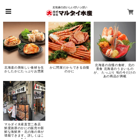
北海道の自慢の食材、北の
北海道の美味しい食材を生
かに問屋だからできる自慢
美食 北海道のうまいもの
かしたかにたっぷりお惣菜
のかに
が、 たっぷり 旬の今だけの
あの商品が満載
マルダイ水産直営二条店
鮮度抜群のかにの販売や新
鮮な海鮮丼・北の海の幸が
堪能できます。詳しくはこ