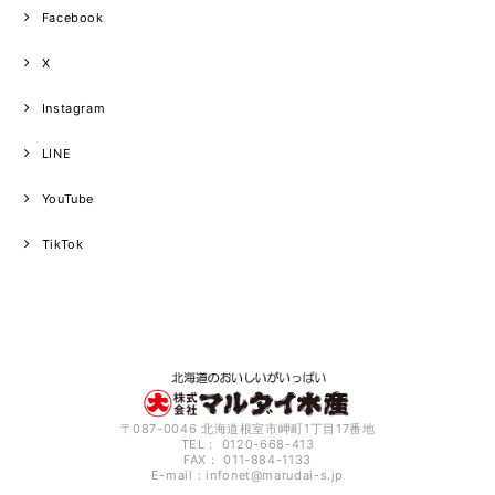
Facebook
X
Instagram
LINE
YouTube
TikTok
〒087-0046 北海道根室市岬町1丁目17番地
TEL： 0120-668-413
FAX： 011-884-1133
E-mail：
infonet@marudai-s.jp