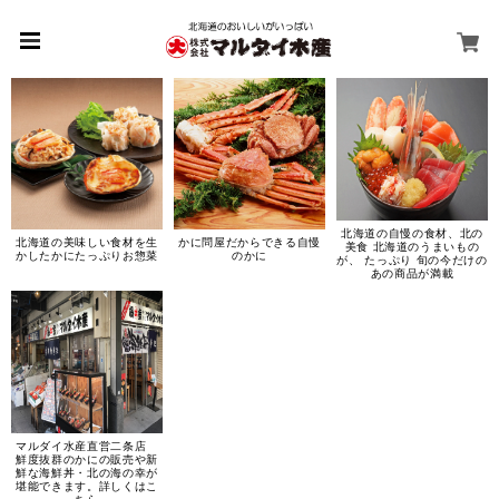
北海道の自慢の食材、北の
北海道の美味しい食材を生
かに問屋だからできる自慢
美食 北海道のうまいもの
かしたかにたっぷりお惣菜
のかに
が、 たっぷり 旬の今だけの
あの商品が満載
マルダイ水産直営二条店
鮮度抜群のかにの販売や新
鮮な海鮮丼・北の海の幸が
堪能できます。詳しくはこ