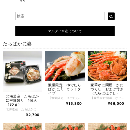
ちら
マルダイ水産について
たらばかに姿
数量限定 ゆでたら
豪華かに問屋 かに
ばかに爪 カットタ
づくし おまけ付き
イプ
（たらばほぐし）
北海道産 たらばか
【数量限定 ゆでたらばかに爪 カットタイプ】 数量限定 ゆでたらばかに爪 カットタイプ 1kg入り（５～1０個） 根室の自社工場でボイル加工したゆでたらばかにつめ。鮮度が良く、身の入りがしっかりしたたらばかにだけを厳選し、かにの達人工場長が絶妙な塩加減と茹で時間で美味しくボイルした後、急速冷凍で旨味と鮮度を閉じ込めました。たらばかにの醍醐味でもある豪快で肉厚のつめ肉をかぶりつける逸品。 かに好きが選ぶ、毛がに、花咲がに、ずわいかにと並ぶ四天王の１つであるたらばかにはその美味しさから非常に人気があり、一番好きな かに と言われています。 【お召し上がり方】 冷凍状態でお届けしますので深めの皿に甲羅を下にしてラップ等をかけ自然解凍で解凍してください。 ※電子レンジでの解凍は旨みが逃げてしまいますのでおやめ下さい。 【特定原材料】 かに 【配送方法】 冷凍便 【保存方法】 -18℃以下で保存して下さい。 解凍後は冷蔵庫で2日間、保存期間は冷凍庫で約2ヶ月。
【豪華かに問屋 かにづくし おまけ付き】 ボイル冷凍たらばかに足 800g 2パック ボイル冷凍ずわいに姿 600g 2尾 ボイル冷凍毛がに 400g 2尾 おまけに たらばほぐし 200g 1パック付 根室の自社工場でボイル加工した自慢の鮮度が良く、身の入りがしっかりしたかにだけを厳選し、かにの達人工場長が絶妙な塩加減と茹で時間で美味しくボイルした後、急速冷凍で旨味と鮮度を閉じ込めました。 豪華かに問屋 かにづくし おまけ付き 【お召し上がり方】 冷凍状態でお届けしますので深めの皿に甲羅を下にしてラップ等をかけ自然解凍で解凍してください。 ※電子レンジでの解凍は旨みが逃げてしまいますのでおやめ下さい。 【特定原材料】 かに・小麦 【配送方法】 冷凍便 【保存方法】 -18℃以下で保存して下さい。 解凍後は冷蔵庫で2日間、保存期間は冷凍庫で約2ヶ月。
に甲羅盛り 1個入
¥15,800
¥66,000
（80ｇ）
北海道産 たらばかに甲羅盛り 1個入（80ｇ） かにの美味しさを堪能できる、北海道のちょっぴり贅沢なグルメ。食べやすいので、どなたにも喜ばれる北海道産たらばかに甲羅盛りです。 かには好きだけど殻を剥くのが大変だったり、上手に剥けなかったり、そんな問題を解決してかにをもっとお手軽にお召し上がりいただけるように、美味しいところだけをぎゅっとたっぷりと詰め込みました。 【お召し上がり方】 冷凍状態でお届けしますので自然解凍で解凍してください。 ※電子レンジでの解凍は旨みが逃げてしまいますのでおやめ下さい。 【特定原材料】 かに・乳成分・小麦・ゼラチン 【配送方法】 冷凍便 【保存方法】 -18℃以下で保存して下さい。 解凍後は冷蔵庫で3日間、保存期間は冷凍庫で約2ヶ月。
¥2,700