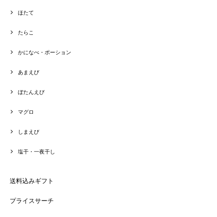
ほたて
たらこ
かになべ・ポーション
あまえび
ぼたんえび
マグロ
しまえび
塩干・一夜干し
送料込みギフト
プライスサーチ