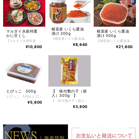
根室産 いくら醤油
マルダイ水産特選
根室産 いくら醤油
漬け 200g
かに尽くし
漬け 500g
【根室産いくら醤油漬け】新物 根室産いくら醤油漬け 200g 1本 根室の自社工場で旬の時期の根室産秋鮭筋子を使って作りました。 こだわりの秘伝のタレで味付けとなっております。 旬の時期の筋子は、卵の皮が柔らかすぎす硬すぎず、プチッとした程良い食感がありつつ、口の中に皮が残らない美味しいいくらです。 ご飯にそのままのせて、いくら丼がたっぷり2人前は作れるマルダイ水産自慢のいくら醤油漬け。 【お召し上がり方】 冷凍状態でお届けしますので自然解凍で解凍してください。 ※電子レンジでの解凍は旨みが逃げてしまいますのでおやめ下さい。 【特定原材料】 小麦 【配送方法】 冷凍便 【保存方法】 -18℃以下で保存して下さい。 解凍後は冷蔵庫で5日間、保存期間は冷凍庫で約2ヶ月。
【マルダイ水産特選 かに尽くし】 ボイル冷凍ずわいかにカット脚 400ｇ かにたっぷりかにしゅうまい 6粒入り かにたっぷりかに甲羅グラタン 3個入り おうちで海鮮丼（かに・ほたて・いくら） 1個 かに風味みそらーめん 2食 たっぷりと北海道の美味しい食材を生かした、 マルダイ水産特選 かに尽くし ボイルずわいかにカット脚、かにしゅうまい、かに甲羅グラタン、おうちで海鮮丼とかに風味みそらーめん2食がセットになった豪華６点北海道の美味しいを厳選した、かに尽くしは上品でやさしい風味・旨味が特徴です。 ボイルずわいかにカット脚はお手軽にお召し上がれるように、殻をカットしてありますのでお箸などで簡単に身が取り出しやすく、そのまま食べるもよしお好みで焼きガニやかに鍋などにも最適です。 かにしゅうまいは、大粒なしゅうまいが6粒入り。しゅうまいを食べているというよりも かにを食べているかと思うほど、かにがたっぷりです。ぜひかに本来の美味しさを楽しむ為にも最初は何も付けずにそのままお召し上がりください。 かに甲羅グラタンは、甲羅に入っているので量が少ないと思われがちなのですが、これが意外とボリュームのあるサイズで紅ずわいかにの繊細な旨みが引き立つ、上品でやさしい風味が特徴のかに甲羅グラタンになっています。 おうちで海鮮丼は、すべての食材を北海道産にこだわり簡単におうちで豪華な海鮮丼が楽しめる逸品。使用しているかにの身は北海道根室産花咲かにを使用しておりコクと旨味、さらにしっかりとしたかにの風味を生かし、その中にマルダイ水産秘伝のタレを使用した根室産いくら醬油漬けにぷりっとした旨味たっぷり根室産ほたて貝柱を使用し、鮮やかな北海道産お刺身昆布で飾り付けしたすべてが北海道産の究極な海鮮丼。ぜひご飯の上にたっぷりのせてお召し上がりください。（白飯に合う味付けにしております） かに風味みそらーめんは、あえて乾麺を使用しておりますがまるで生めんのような味わい。 かにの旨味がギュッと濃厚でコクのあるみそスープとの組み合わせが抜群です。お好みでお野菜や焼き豚やコーンをトッピングしても楽しめます。やはりみそらーめんなので、ちょっとバターを入れるとさらに北海道ならではの、みそらーめんが堪能できますのでおすすめです。 【お召し上がり方】 調理方法はとても簡単で、ずわいかに・おうちで海鮮丼は、自然解凍するだけで手軽にお召し上がりいただけます。 お惣菜は冷凍のままレンジやオーブンでお手軽にお召し上がりいただけます。（レンジやオーブンによって加熱時間を調整してください） らーめんは商品裏面に記載した内容で調理をしてください。 【特定原材料】 かに・乳成分・小麦・卵・えび 【配送方法】 冷凍便 【保存方法】 -18℃以下で保存して下さい。 解凍後は冷蔵庫で2日間、保存期間は冷凍庫で約2ヶ月。
【根室産いくら醤油漬け】新物 根室産いくら醤油漬け 500g 1パック 根室の自社工場で旬の時期の根室産秋鮭筋子を使って作りました。 こだわりの秘伝のタレで味付けとなっております。 旬の時期の筋子は、卵の皮が柔らかすぎす硬すぎず、プチッとした程良い食感がありつつ、口の中に皮が残らない美味しいいくらです。 ご飯にそのままのせて、いくら丼がたっぷり5~6人前は作れるマルダイ水産自慢のいくら醤油漬け。 箱入りなのでギフト等にも最適 【お召し上がり方】 冷凍状態でお届けしますので自然解凍で解凍してください。 ※電子レンジでの解凍は旨みが逃げてしまいますのでおやめ下さい。 【特定原材料】 小麦 【配送方法】 冷凍便 【保存方法】 -18℃以下で保存して下さい。 解凍後は冷蔵庫で5日間、保存期間は冷凍庫で約2ヶ月。
¥8,640
¥10,800
¥21,600
とびっこ 500g
【 味付数の子（袋
入）300g 】
とびっこ 500g とびっこ 500g とびっこ(とびうお卵)をカツオ・昆布の旨みを利かせたしょうゆ味に仕上げました。 食感が特徴的であるとびっこならではの噛む度にプチプチ感がやみつきになります。 お寿司や、丼もの、料理のトッピングなどにもお使いいただけます。 家庭で簡単居酒屋味 解凍するだけで美味くご家庭で楽しめます。 【お召し上がり方】 調理の前に解凍すると、旨味が出てしまいますので、必ず冷凍のままでご使用ください。 ※電子レンジでの解凍は旨みが逃げてしまいますのでおやめ下さい。 【特定原材料】 小麦 【配送方法】 冷凍便 【保存方法】 -18℃以下で保存して下さい。 解凍後は冷蔵庫で10日前後、保存期間は冷凍庫で約2ヶ月。
【 味付数の子（袋入）300g 】 プチプチ感をご堪能出来る良質の数の子を厳選。その数の子を人気の鰹だしで味を整えました。やわらかな食感のカナダ大西洋産数の子をコクのある調味にしてありますので、そのままお召し上がりいただけます。 鰹節を振り掛けるほかにも、マヨネーズやドレッシング、わさびとも良くなじみますので、お好みの味でご賞味ください。数の子はその卵の多さから子孫繁栄の意を表し、お歳暮や新年のお正月食材・3種祝い肴として新年を彩ります。 【お召し上がり方】 冷凍状態でお届けしますので自然解凍で解凍してください。 解凍後の商品の再冷凍は味を損ないますのでお勧めいたしません。 ※電子レンジでの解凍は旨みが逃げてしまいますのでおやめ下さい。 【特定原材料】 なし 【配送方法】 冷凍便 【保存方法】 -18℃以下で保存して下さい。 解凍後は冷蔵庫で1～2日間、保存期間は冷凍庫で約2ヶ月。
¥5,800
¥3,800