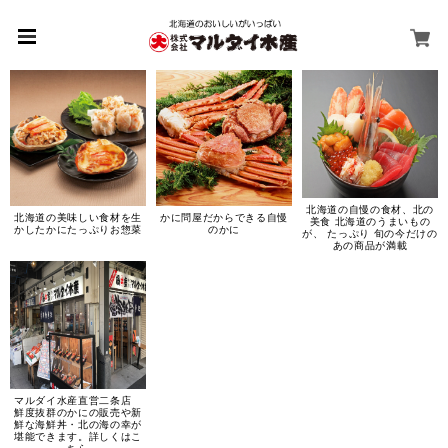
北海道の自慢の食材、北の
北海道の美味しい食材を生
かに問屋だからできる自慢
美食 北海道のうまいもの
かしたかにたっぷりお惣菜
のかに
が、 たっぷり 旬の今だけの
あの商品が満載
マルダイ水産直営二条店
鮮度抜群のかにの販売や新
鮮な海鮮丼・北の海の幸が
堪能できます。詳しくはこ