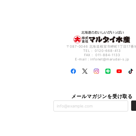
〒087-0046 北海道根室市岬町1丁目17番
TEL： 0120-668-413
FAX： 011-884-1133
E-mail：
infonet@marudai-s.jp
メールマガジンを受け取る