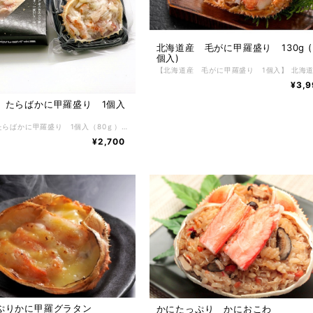
北海道産 毛がに甲羅盛り 130g ( 
個入)
¥3,9
 たらばかに甲羅盛り 1個入
北海道産 たらばかに甲羅盛り 1個入（80ｇ） かにの美味しさを堪能できる、北海道のちょっぴり贅沢なグルメ。食べやすいので、どなたにも喜ばれる北海道産たらばかに甲羅盛りです。 かには好きだけど殻を剥くのが大変だったり、上手に剥けなかったり、そんな問題を解決してかにをもっとお手軽にお召し上がりいただけるように、美味しいところだけをぎゅっとたっぷりと詰め込みました。 【お召し上がり方】 冷凍状態でお届けしますので自然解凍で解凍してください。 ※電子レンジでの解凍は旨みが逃げてしまいますのでおやめ下さい。 【特定原材料】 かに・乳成分・小麦・ゼラチン 【配送方法】 冷凍便 【保存方法】 -18℃以下で保存して下さい。 解凍後は冷蔵庫で3日間、保存期間は冷凍庫で約2ヶ月。
¥2,700
ぷりかに甲羅グラタン
かにたっぷり かにおこわ