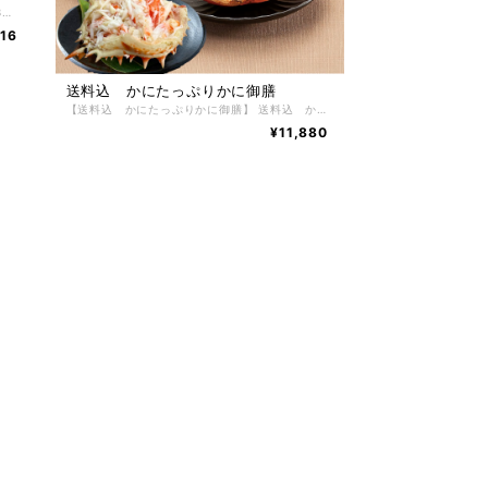
【かにたっぷり かにおこわ】 かにおこわ 3個入り 根室の自社工場でボイル加工した北海道産紅ずわいかにのむき身を手作業でフレークや棒肉などにしたのちに、オリジナルの味付けにしてそれを贅沢に使用したカニ問屋ならではの味に仕上げております。 たっぷりと使用されている紅ずわいかにはもちろん、北海道の美味しい食材を生かした商品を作ることがコンセプトとなっており、かにおこわの味の決め手となるもち米とうるち米は北海道産のものを厳選し独自にブレンドして使用しています。 その美味しい食材を生かし、北海道の工場でひとつひとつ大切に作り上げられたかにおこわは、ほぐし身とむき身を使用しカニの旨みをとじ込めたもちもちのおこわ。小腹がすいた時の食べ切りサイズも喜ばれ、紅ずわいかにの繊細な旨みが引き立つ、上品でやさしい風味が特徴のかにおこわです。だしが一粒一粒に程よく染み込み、うまみを凝縮。噛みしめるたびに美味さが口いっぱいにあふれます。 【お召し上がり方】 調理方法はとても簡単で、冷凍のまま袋の端を少しだけ切って、電子レンジでお手軽調理。 （１個当たり：600Ｗなら２分３０秒＋蒸らし１分／500Ｗなら3分＋1分蒸らし）手軽にお召し上がりいただけます。（レンジによって加熱時間を調整してください） さらに美味しくお召し上がりいただくコツは、蒸らすことで、カニの風味と水分が全体に馴染み、美味しさが一層引き立ちます。もっちりふっくらとした食感がよりいっそう「かにおこわ」の美味しさを引き立ててくれます。 【特定原材料】 かに・乳成分・小麦 【配送方法】 冷凍便 【保存方法】 -18℃以下で保存して下さい。 解凍後は冷蔵庫で2日間、保存期間は冷凍庫で約2ヶ月。
916
送料込 かにたっぷりかに御膳
【送料込 かにたっぷりかに御膳】 送料込 かにたっぷりかに御膳 かにしゅうまい 6粒入り かに甲羅グラタン 3個入り かにおこわ 3個入り たらばかに甲羅盛り 2個入り たっぷりと北海道の美味しい食材を生かした商品を作ることがコンセプトとなっており、かにしゅうまい、かに甲羅グラタン、かにおこわ、たらばかに甲羅盛り北海道産のものを厳選して使用しています。その美味しい食材を生かし、北海道の工場でひとつひとつ大切に作り上げられた、かに御膳は上品でやさしい風味・旨味が特徴です。 【お召し上がり方】 調理方法はとても簡単で、火を使わずにお手軽にお召し上がりいただけます。 お惣菜は冷凍のままレンジでお手軽にお召し上がりいただけます。（レンジによって加熱時間を調整してください） たらばかに甲羅盛りは、自然解凍するだけで手軽にお召し上がりいただけます。 【特定原材料】 かに・乳成分・小麦・卵・ゼラチン 【配送方法】 冷凍便 【保存方法】 -18℃以下で保存して下さい。 解凍後は冷蔵庫で2日間、保存期間は冷凍庫で約2ヶ月。
¥11,880