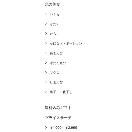
北の美食
いくら
ほたて
たらこ
かになべ・ポーション
あまえび
ぼたんえび
マグロ
しまえび
塩干・一夜干し
送料込みギフト
プライスサーチ
￥1,000～￥2,999