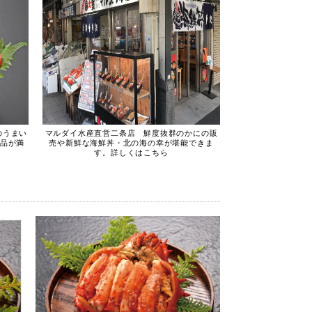
のうまい
マルダイ水産直営二条店 鮮度抜群のかにの販
商品が満
売や新鮮な海鮮丼・北の海の幸が堪能できま
す。詳しくはこちら