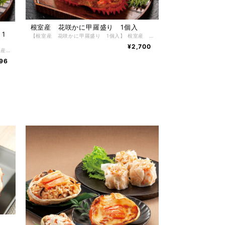
根室産 花咲かに甲羅盛り 1個入
1
【根室産 花咲かに甲羅盛り 1個入】 根室産 花咲かに甲羅盛り 70g 1個入 かにの美味しさを堪能できる、北海道のちょっぴり贅沢なグルメ。食べやすいので、どなたにも喜ばれる根室産花咲かに甲羅盛りです。 かには好きだけど殻を剥くのが大変だったり、上手に剥けなかったり、そんな問題を解決してかにをもっとお手軽にお召し上がりいただけるように、美味しいところだけをぎゅっとたっぷりと詰め込みました。 【お召し上がり方】 冷凍状態でお届けしますので自然解凍で解凍してください。 ※電子レンジでの解凍は旨みが逃げてしまいますのでおやめ下さい。 【特定原材料】 かに・乳成分・小麦 【配送方法】 冷凍便 【保存方法】 -18℃以下で保存して下さい。 解凍後は冷蔵庫で5日間、保存期間は冷凍庫で約2ヶ月。
¥2,700
【北海道産 毛がに甲羅盛り 1個入】 北海道産 毛がに甲羅盛り 1個入 かには好きだけれど、殻を剥くのが面倒で…と思っているお客様にオススメの逸品。 面倒な殻剥き不要で解凍するだけで手軽に食べられる「毛蟹甲羅盛り」 獲れたての新鮮な毛蟹を身と棒肉を1つ1つ丁寧に甲羅に詰め込みました。 まるで獲れたてのような甘くジューシーなかに身を楽しむ事が出来ます。もちろんかにみそはそのままで、これまた磯の香りが絶品です。北海道のちょっぴり贅沢なグルメ。食べやすいので、どなたにも喜ばる北海道産 毛がに甲羅盛り 1個入です。 小さいけど、食べた満足度は最大です かには好きだけど殻を剥くのが大変だったり、上手に剥けなかったり、そんな問題を解決してかにをもっとお手軽にお召し上がりいただけるように、美味しいところだけをぎゅっとたっぷりと詰め込みました。 【お召し上がり方】 冷凍状態でお届けしますので自然解凍で解凍してください。 ※電子レンジでの解凍は旨みが逃げてしまいますのでおやめ下さい。 【特定原材料】 かに 【配送方法】 冷凍便 【保存方法】 -18℃以下で保存して下さい。 解凍後は冷蔵庫で3日間、保存期間は冷凍庫で約2ヶ月。
96