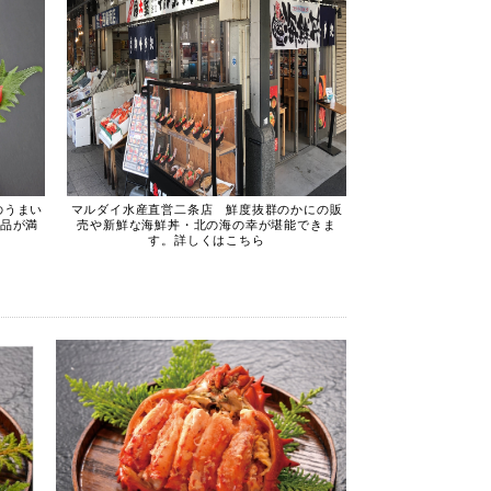
のうまい
マルダイ水産直営二条店 鮮度抜群のかにの販
商品が満
売や新鮮な海鮮丼・北の海の幸が堪能できま
す。詳しくはこちら