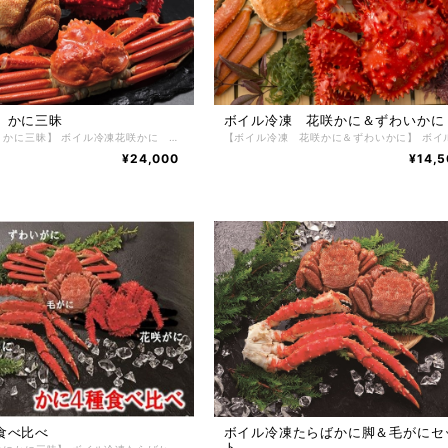
 かに三昧
ボイル冷凍 花咲かに＆ずわいかに
【かに問屋 かに三昧】 ボイル冷凍花咲かに 550g 1尾 ボイル冷凍毛がに 400g 1尾 ボイル冷凍ずわいかに姿 600g 1尾 根室の自社工場でボイル加工した鮮度が良く、身の入りがしっかりしたかにだけを厳選し、かにの達人工場長が絶妙な塩加減と茹で時間で美味しくボイルした後、急速冷凍で旨味と鮮度を閉じ込めました。かに好きが選ぶ、毛がに、花咲かに、ずわいかにその美味しさから非常に人気があり、一番好きな かに と言われています。 【お召し上がり方】 冷凍状態でお届けしますので深めの皿に甲羅を下にしてラップ等をかけ自然解凍で解凍してください。 ※電子レンジでの解凍は旨みが逃げてしまいますのでおやめ下さい。 【特定原材料】 かに 【配送方法】 冷凍便 【保存方法】 -18℃以下で保存して下さい。 解凍後は冷蔵庫で2日間、保存期間は冷凍庫で約2ヶ月。
¥24,000
¥14,
食べ比べ
ボイル冷凍たらばかに脚＆毛がにセ
ト