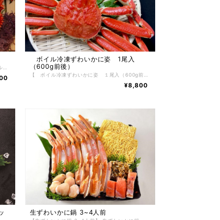
ボイル冷凍ずわいかに姿 1尾入
（600g前後）
【ボイル冷凍 花咲かに＆ずわいかに】 ボイル冷凍花咲かに 550g 1尾 ボイル冷凍ずわいかに姿 600g 1尾 根室の自社工場でボイル加工した根室産花咲かに。鮮度が良く、身の入りがしっかりした花咲かにだけを厳選し、かにの達人工場長が絶妙な塩加減と茹で時間で美味しくボイルした後、急速冷凍で旨味と鮮度を閉じ込めました。花咲かにのカニみそは、コクのある濃厚な味を楽しむ事ができます。 一方、ずわいかにも身入りやかに味噌も最高の旨味と繊細な味わいが楽しむことができるかに好きからは大人気。 【お召し上がり方】 冷凍状態でお届けしますので深めの皿に甲羅を下にしてラップ等をかけ自然解凍で解凍してください。 ※電子レンジでの解凍は旨みが逃げてしまいますのでおやめ下さい。 【特定原材料】 かに 【配送方法】 冷凍便 【保存方法】 -18℃以下で保存して下さい。 解凍後は冷蔵庫で2日間、保存期間は冷凍庫で約2ヶ月。
【 ボイル冷凍ずわいかに姿 １尾入（600g前後）】 ボイル冷凍ずわいかに姿 600g前後 １尾 根室の自社工場でボイル加工したゆでずわいかに。鮮度が良く、身の入りがしっかりしたずわいかにだけを厳選し、かにの達人工場長が絶妙な塩加減と茹で時間で美味しくボイルした後、急速冷凍で旨味と鮮度を閉じ込めました。ずわいかにの醍醐味でもある繊細な脚肉をかぶりつける逸品。ずわいかにのかにみそも絶品。 かに好きが選ぶ、毛がに、花咲がに、たらばかにと並ぶ四天王の１つであるずわいかにかにはその美味しさから非常に人気があり、一番好きな かに と言われています。 【お召し上がり方】 冷凍状態でお届けしますので深めの皿に甲羅を下にしてラップ等をかけ自然解凍で解凍してください。 ※電子レンジでの解凍は旨みが逃げてしまいますのでおやめ下さい。 【特定原材料】 かに 【配送方法】 冷凍便 【保存方法】 -18℃以下で保存して下さい。 解凍後は冷蔵庫で2日間、保存期間は冷凍庫で約2ヶ月。
500
¥8,800
ッ
生ずわいかに鍋 3~4人前