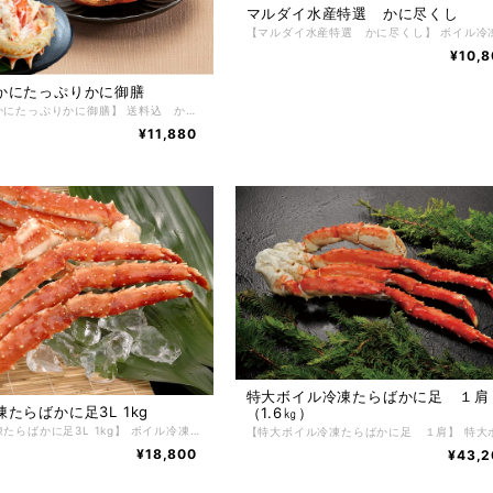
マルダイ水産特選 かに尽くし
¥10,
かにたっぷりかに御膳
【送料込 かにたっぷりかに御膳】 送料込 かにたっぷりかに御膳 かにしゅうまい 6粒入り かに甲羅グラタン 3個入り かにおこわ 3個入り たらばかに甲羅盛り 2個入り たっぷりと北海道の美味しい食材を生かした商品を作ることがコンセプトとなっており、かにしゅうまい、かに甲羅グラタン、かにおこわ、たらばかに甲羅盛り北海道産のものを厳選して使用しています。その美味しい食材を生かし、北海道の工場でひとつひとつ大切に作り上げられた、かに御膳は上品でやさしい風味・旨味が特徴です。 【お召し上がり方】 調理方法はとても簡単で、火を使わずにお手軽にお召し上がりいただけます。 お惣菜は冷凍のままレンジでお手軽にお召し上がりいただけます。（レンジによって加熱時間を調整してください） たらばかに甲羅盛りは、自然解凍するだけで手軽にお召し上がりいただけます。 【特定原材料】 かに・乳成分・小麦・卵・ゼラチン 【配送方法】 冷凍便 【保存方法】 -18℃以下で保存して下さい。 解凍後は冷蔵庫で2日間、保存期間は冷凍庫で約2ヶ月。
¥11,880
特大ボイル冷凍たらばかに足 １肩
ボイル冷凍たらばかに足3L 1kg
（1.6㎏）
【ボイル冷凍たらばかに足3L 1kg】 ボイル冷凍たらばかに足3L 1kg たらばかにの中でも特大サイズ３Lのたらばかに足。鮮度が良く、身の入りがしっかりしたたらばかにだけを厳選し、ボイルした後、急速冷凍で旨味と鮮度を閉じ込めました。たらばかにの醍醐味でもある豪快で肉厚の脚肉をかぶりつける逸品。 通常にはあまり見かけることのないサイズ。数量限定で販売いたします。 かに好きが選ぶ、毛がに、花咲がに、ずわいかにと並ぶ四天王の１つであるたらばかにはその美味しさから非常に人気があり、一番好きな かに と言われています。 【お召し上がり方】 冷凍状態でお届けしますので深めの皿に甲羅を下にしてラップ等をかけ自然解凍で解凍してください。 ※電子レンジでの解凍は旨みが逃げてしまいますのでおやめ下さい。 【特定原材料】 かに 【配送方法】 冷凍便 【保存方法】 -18℃以下で保存して下さい。 解凍後は冷蔵庫で2日間、保存期間は冷凍庫で約2ヶ月。
¥18,800
¥43,2