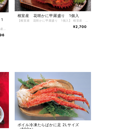
根室産 花咲かに甲羅盛り 1個入
1
【根室産 花咲かに甲羅盛り 1個入】 根室産 花咲かに甲羅盛り 70g 1個入 かにの美味しさを堪能できる、北海道のちょっぴり贅沢なグルメ。食べやすいので、どなたにも喜ばれる根室産花咲かに甲羅盛りです。 かには好きだけど殻を剥くのが大変だったり、上手に剥けなかったり、そんな問題を解決してかにをもっとお手軽にお召し上がりいただけるように、美味しいところだけをぎゅっとたっぷりと詰め込みました。 【お召し上がり方】 冷凍状態でお届けしますので自然解凍で解凍してください。 ※電子レンジでの解凍は旨みが逃げてしまいますのでおやめ下さい。 【特定原材料】 かに・乳成分・小麦 【配送方法】 冷凍便 【保存方法】 -18℃以下で保存して下さい。 解凍後は冷蔵庫で5日間、保存期間は冷凍庫で約2ヶ月。
¥2,700
【北海道産 毛がに甲羅盛り 1個入】 北海道産 毛がに甲羅盛り 1個入 かには好きだけれど、殻を剥くのが面倒で…と思っているお客様にオススメの逸品。 面倒な殻剥き不要で解凍するだけで手軽に食べられる「毛蟹甲羅盛り」 獲れたての新鮮な毛蟹を身と棒肉を1つ1つ丁寧に甲羅に詰め込みました。 まるで獲れたてのような甘くジューシーなかに身を楽しむ事が出来ます。もちろんかにみそはそのままで、これまた磯の香りが絶品です。北海道のちょっぴり贅沢なグルメ。食べやすいので、どなたにも喜ばる北海道産 毛がに甲羅盛り 1個入です。 小さいけど、食べた満足度は最大です かには好きだけど殻を剥くのが大変だったり、上手に剥けなかったり、そんな問題を解決してかにをもっとお手軽にお召し上がりいただけるように、美味しいところだけをぎゅっとたっぷりと詰め込みました。 【お召し上がり方】 冷凍状態でお届けしますので自然解凍で解凍してください。 ※電子レンジでの解凍は旨みが逃げてしまいますのでおやめ下さい。 【特定原材料】 かに 【配送方法】 冷凍便 【保存方法】 -18℃以下で保存して下さい。 解凍後は冷蔵庫で3日間、保存期間は冷凍庫で約2ヶ月。
96
ボイル冷凍たらばかに足 2Lサイズ