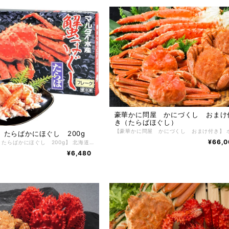
豪華かに問屋 かにづくし おまけ
き（たらばほぐし）
 たらばかにほぐし 200g
¥66,0
【北海道産 たらばかにほぐし 200g】 北海道産 たらばかにほぐし 200g かにほぐしは、採れたて新鮮なかにを根室の自社工場で丁寧にほぐし身にしています。 北海道産たらばかにほぐし身はマルダイ水産自慢のほぐし身 たらばかにほぐしは、かにの王様として知られており、姿も味もボリュームも貫禄十分。甘味のある濃厚な美味しさをお楽しみください。 通にはたまらない逸品です。ご自宅で簡単に海鮮丼が楽しめる逸品。 かには好きだけど殻を剥くのが大変だったり、上手に剥けなかったり、そんな問題を解決してかにをもっとお手軽にお召し上がりいただけるように、美味しいところだけをぎゅっとたっぷりと詰め込みました。 【お召し上がり方】 冷凍状態でお届けしますので自然解凍で解凍してください。 ※電子レンジでの解凍は旨みが逃げてしまいますのでおやめ下さい。 【特定原材料】 小麦・かに・乳成分 【配送方法】 冷凍便 【保存方法】 -18℃以下で保存して下さい。 解凍後は冷蔵庫で5日間、保存期間は冷凍庫で約2ヶ月。
¥6,480