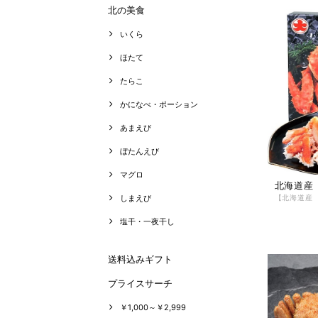
北の美食
いくら
ほたて
たらこ
かになべ・ポーション
あまえび
ぼたんえび
マグロ
北海道産
しまえび
塩干・一夜干し
送料込みギフト
プライスサーチ
￥1,000～￥2,999