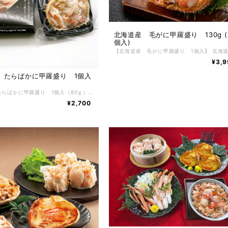
北海道産 毛がに甲羅盛り 130g ( 
個入)
¥3,9
 たらばかに甲羅盛り 1個入
北海道産 たらばかに甲羅盛り 1個入（80ｇ） かにの美味しさを堪能できる、北海道のちょっぴり贅沢なグルメ。食べやすいので、どなたにも喜ばれる北海道産たらばかに甲羅盛りです。 かには好きだけど殻を剥くのが大変だったり、上手に剥けなかったり、そんな問題を解決してかにをもっとお手軽にお召し上がりいただけるように、美味しいところだけをぎゅっとたっぷりと詰め込みました。 【お召し上がり方】 冷凍状態でお届けしますので自然解凍で解凍してください。 ※電子レンジでの解凍は旨みが逃げてしまいますのでおやめ下さい。 【特定原材料】 かに・乳成分・小麦・ゼラチン 【配送方法】 冷凍便 【保存方法】 -18℃以下で保存して下さい。 解凍後は冷蔵庫で3日間、保存期間は冷凍庫で約2ヶ月。
¥2,700