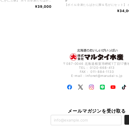
【かに問屋かにかに三昧】 ボイル冷凍たらばかに足 ８00ｇ ボイル冷凍毛がに 400g １尾 ボイル冷凍ずわいかに 600g １尾 ボイル冷凍花咲かに 550g １尾 根室の自社工場でボイル加工した鮮度が良く、身の入りがしっかりしたかにだけを厳選し、かにの達人工場長が絶妙な塩加減と茹で時間で美味しくボイルした後、急速冷凍で旨味と鮮度を閉じ込めました。かに好きが選ぶ、毛がに、たらばかに、ずわいかに、花咲かにその美味しさから非常に人気があり、一番好きな かに と言われています。 【お召し上がり方】 冷凍状態でお届けしますので深めの皿に甲羅を下にしてラップ等をかけ自然解凍で解凍してください。 ※電子レンジでの解凍は旨みが逃げてしまいますのでおやめ下さい。 【特定原材料】 かに 【配送方法】 冷凍便 【保存方法】 -18℃以下で保存して下さい。 解凍後は冷蔵庫で2日間、保存期間は冷凍庫で約2ヶ月。
¥39,000
¥34,0
〒087-0046 北海道根室市岬町1丁目17番
TEL： 0120-668-413
FAX： 011-884-1133
E-mail：
infonet@marudai-s.jp
メールマガジンを受け取る