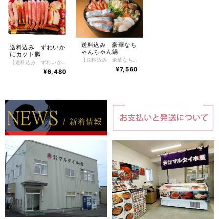
送料込み 豪華なち
送料込み ずわいか
ゃんちゃん鍋
にカット脚
【送料込み 豪華なちゃんちゃん鍋】 豪華なちゃんちゃん鍋 1100g 1セット ３～４人前 根室の自社工場で旬の時期の根室産秋鮭にほたてにつぶにしまえびなどを使って作りました。 こだわりの秘伝のタレで、魚介類の旨味が堪能できる人気の豪華なちゃんちゃん鍋。 秋鮭400ｇほたて75g×2、つぶ75g×2、しまえび100g×1 みそたれ150g2袋（たれの1袋は追いだれとしてご利用ください） 【お召し上がり方】 冷凍状態でお届けしますので、あまり煮込まずにおめしあがりください。〆には雑炊やらーめんが最適。 ※電子レンジでの解凍は旨みが逃げてしまいますのでおやめ下さい。 【特定原材料】 えび 【配送方法】 冷凍便 【保存方法】 -18℃以下で保存して下さい。 解凍後は冷蔵庫で2日間、保存期間は冷凍庫で約2ヶ月。
【送料込み ずわいかにカット脚】 ボイル冷凍ずわいかにカット脚 400g 根室の自社工場でボイル加工したロシア産ゆでずわいかに。鮮度が良く、身の入りがしっかりしたずわいかにだけを厳選し、かにの達人工場長が絶妙な塩加減と茹で時間で美味しくボイルした後、急速冷凍で旨味と鮮度を閉じ込めました。ずわいかにの醍醐味でもある繊細な脚肉をかぶりつける逸品。 かに好きが選ぶ、毛がに、花咲がに、たらばかにと並ぶ四天王の１つであるずわいかにかにはその美味しさから非常に人気があり、一番好きな かに と言われています。 【お召し上がり方】 冷凍状態でお届けしますので深めの皿に甲羅を下にしてラップ等をかけ自然解凍で解凍してください。 ※電子レンジでの解凍は旨みが逃げてしまいますのでおやめ下さい。 【特定原材料】 かに 【配送方法】 冷凍便 【保存方法】 -18℃以下で保存して下さい。 解凍後は冷蔵庫で2日間、保存期間は冷凍庫で約2ヶ月。
¥7,560
¥6,480