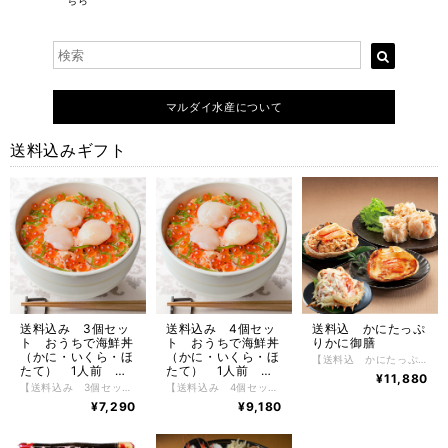
ちら
マルダイ水産について
送料込みギフト
送料込 かにたっぷ
送料込み 3個セッ
送料込み 4個セッ
りかに御膳
ト おうちで海鮮丼
ト おうちで海鮮丼
（かに・いくら・ほ
（かに・いくら・ほ
【送料込 かにたっぷりかに御膳】 送料込 かにたっぷりかに御膳 かにしゅうまい 6粒入り かに甲羅グラタン 3個入り かにおこわ 3個入り たらばかに甲羅盛り 2個入り たっぷりと北海道の美味しい食材を生かした商品を作ることがコンセプトとなっており、かにしゅうまい、かに甲羅グラタン、かにおこわ、たらばかに甲羅盛り北海道産のものを厳選して使用しています。その美味しい食材を生かし、北海道の工場でひとつひとつ大切に作り上げられた、かに御膳は上品でやさしい風味・旨味が特徴です。 【お召し上がり方】 調理方法はとても簡単で、火を使わずにお手軽にお召し上がりいただけます。 お惣菜は冷凍のままレンジでお手軽にお召し上がりいただけます。（レンジによって加熱時間を調整してください） たらばかに甲羅盛りは、自然解凍するだけで手軽にお召し上がりいただけます。 【特定原材料】 かに・乳成分・小麦・卵・ゼラチン 【配送方法】 冷凍便 【保存方法】 -18℃以下で保存して下さい。 解凍後は冷蔵庫で2日間、保存期間は冷凍庫で約2ヶ月。
たて） 1人前
たて） 1人前
¥11,880
130g×３
130g×４
【送料込み 3個セット おうちで海鮮丼（かに・いくら・ほたて） 1人前 130g×３】 送料込み 3個セット おうちで海鮮丼（かに・いくら・ほたて） 1人前 130g×３ 北海道のおいしいがいっぱい。これぞ北海道の味覚 お手軽におうちで海鮮丼が楽しめる小分けシリーズ。すべて北海道産の食材にこ だわり、採れたて新鮮なかにを根室の自社工場で丁寧にほぐし身にし、花咲かにほぐし身がたっぷり、いくらもほたても口の中でプリっと。マルダイ水産オリジナルの味付けになっており、自然解凍で簡単お手軽におうちで海鮮丼が楽しめます。 濃厚で弾力性のあるぷりっとした花咲かに身は、独特の旨味があり、通にはたまらない逸品です。いくらは根室の自社工場で秘伝のたれで味付けしており、ほたては肉厚でプリっと弾けるおいしさがこの一つに集合しており、おうちのごはんに乗せてこれぞ北海道の味覚を堪能してください。 お召し上がりの際には、お好みでわさび醤油などをかけてお召し上がりください。 かには好きだけど殻を剥くのが大変だったり、上手に剥けなかったり、そんな問題を解決してかにをもっとお手軽にお召し上がりいただけるように、美味しいところだけをぎゅっとたっぷりと詰め込みました。 【お召し上がり方】 冷凍状態でお届けしますので自然解凍で解凍してください。 ※電子レンジでの解凍は旨みが逃げてしまいますのでおやめ下さい。 【特定原材料】 小麦・かに・乳成分 【配送方法】 冷凍便 【保存方法】 -18℃以下で保存して下さい。 解凍後は冷蔵庫で２日間、保存期間は冷凍庫で約2ヶ月。
【送料込み 4個セット おうちで海鮮丼（かに・いくら・ほたて） 1人前 130g×４】 送料込み 4個セット おうちで海鮮丼（かに・いくら・ほたて） 1人前 130g×４ 北海道のおいしいがいっぱい。これぞ北海道の味覚 お手軽におうちで海鮮丼が楽しめる小分けシリーズ。すべて北海道産の食材にこ だわり、採れたて新鮮なかにを根室の自社工場で丁寧にほぐし身にし、花咲かにほぐし身がたっぷり、いくらもほたても口の中でプリっと。マルダイ水産オリジナルの味付けになっており、自然解凍で簡単お手軽におうちで海鮮丼が楽しめます。 濃厚で弾力性のあるぷりっとした花咲かに身は、独特の旨味があり、通にはたまらない逸品です。いくらは根室の自社工場で秘伝のたれで味付けしており、ほたては肉厚でプリっと弾けるおいしさがこの一つに集合しており、おうちのごはんに乗せてこれぞ北海道の味覚を堪能してください。 お召し上がりの際には、お好みでわさび醤油などをかけてお召し上がりください。 かには好きだけど殻を剥くのが大変だったり、上手に剥けなかったり、そんな問題を解決してかにをもっとお手軽にお召し上がりいただけるように、美味しいところだけをぎゅっとたっぷりと詰め込みました。 【お召し上がり方】 冷凍状態でお届けしますので自然解凍で解凍してください。 ※電子レンジでの解凍は旨みが逃げてしまいますのでおやめ下さい。 【特定原材料】 小麦・かに・乳成分 【配送方法】 冷凍便 【保存方法】 -18℃以下で保存して下さい。 解凍後は冷蔵庫で２日間、保存期間は冷凍庫で約2ヶ月。
¥7,290
¥9,180