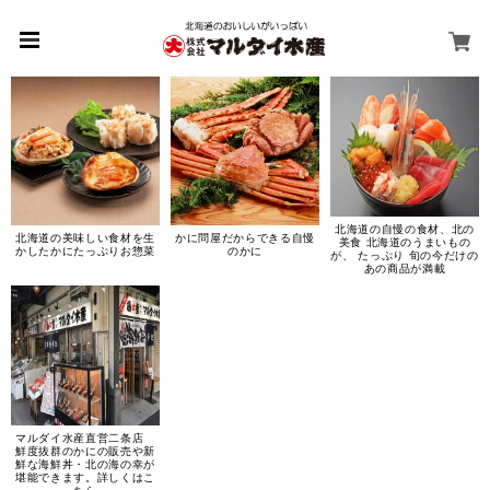
北海道の自慢の食材、北の
北海道の美味しい食材を生
かに問屋だからできる自慢
美食 北海道のうまいもの
かしたかにたっぷりお惣菜
のかに
が、 たっぷり 旬の今だけの
あの商品が満載
マルダイ水産直営二条店
鮮度抜群のかにの販売や新
鮮な海鮮丼・北の海の幸が
堪能できます。詳しくはこ