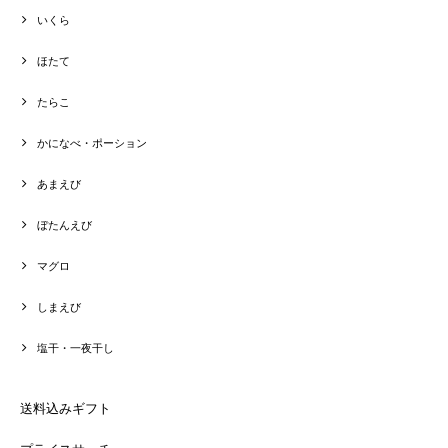
いくら
ほたて
たらこ
かになべ・ポーション
あまえび
ぼたんえび
マグロ
しまえび
塩干・一夜干し
送料込みギフト