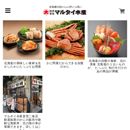
北海道の自慢の食材、北の
北海道の美味しい食材を生
かに問屋だからできる自慢
美食 北海道のうまいもの
かしたかにたっぷりお惣菜
のかに
が、 たっぷり 旬の今だけの
あの商品が満載
マルダイ水産直営二条店
鮮度抜群のかにの販売や新
鮮な海鮮丼・北の海の幸が
堪能できます。詳しくはこ