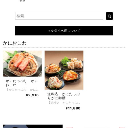
ちら
マルダイ水産について
かにおこわ
かにたっぷり かに
おこわ
【かにたっぷり かにおこわ】 かにおこわ 3個入り 根室の自社工場でボイル加工した北海道産紅ずわいかにのむき身を手作業でフレークや棒肉などにしたのちに、オリジナルの味付けにしてそれを贅沢に使用したカニ問屋ならではの味に仕上げております。 たっぷりと使用されている紅ずわいかにはもちろん、北海道の美味しい食材を生かした商品を作ることがコンセプトとなっており、かにおこわの味の決め手となるもち米とうるち米は北海道産のものを厳選し独自にブレンドして使用しています。 その美味しい食材を生かし、北海道の工場でひとつひとつ大切に作り上げられたかにおこわは、ほぐし身とむき身を使用しカニの旨みをとじ込めたもちもちのおこわ。小腹がすいた時の食べ切りサイズも喜ばれ、紅ずわいかにの繊細な旨みが引き立つ、上品でやさしい風味が特徴のかにおこわです。だしが一粒一粒に程よく染み込み、うまみを凝縮。噛みしめるたびに美味さが口いっぱいにあふれます。 【お召し上がり方】 調理方法はとても簡単で、冷凍のまま袋の端を少しだけ切って、電子レンジでお手軽調理。 （１個当たり：600Ｗなら２分３０秒＋蒸らし１分／500Ｗなら3分＋1分蒸らし）手軽にお召し上がりいただけます。（レンジによって加熱時間を調整してください） さらに美味しくお召し上がりいただくコツは、蒸らすことで、カニの風味と水分が全体に馴染み、美味しさが一層引き立ちます。もっちりふっくらとした食感がよりいっそう「かにおこわ」の美味しさを引き立ててくれます。 【特定原材料】 かに・乳成分・小麦 【配送方法】 冷凍便 【保存方法】 -18℃以下で保存して下さい。 解凍後は冷蔵庫で2日間、保存期間は冷凍庫で約2ヶ月。
送料込 かにたっぷ
¥2,916
りかに御膳
【送料込 かにたっぷりかに御膳】 送料込 かにたっぷりかに御膳 かにしゅうまい 6粒入り かに甲羅グラタン 3個入り かにおこわ 3個入り たらばかに甲羅盛り 2個入り たっぷりと北海道の美味しい食材を生かした商品を作ることがコンセプトとなっており、かにしゅうまい、かに甲羅グラタン、かにおこわ、たらばかに甲羅盛り北海道産のものを厳選して使用しています。その美味しい食材を生かし、北海道の工場でひとつひとつ大切に作り上げられた、かに御膳は上品でやさしい風味・旨味が特徴です。 【お召し上がり方】 調理方法はとても簡単で、火を使わずにお手軽にお召し上がりいただけます。 お惣菜は冷凍のままレンジでお手軽にお召し上がりいただけます。（レンジによって加熱時間を調整してください） たらばかに甲羅盛りは、自然解凍するだけで手軽にお召し上がりいただけます。 【特定原材料】 かに・乳成分・小麦・卵・ゼラチン 【配送方法】 冷凍便 【保存方法】 -18℃以下で保存して下さい。 解凍後は冷蔵庫で2日間、保存期間は冷凍庫で約2ヶ月。
¥11,880