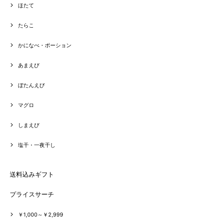
ほたて
たらこ
かになべ・ポーション
あまえび
ぼたんえび
マグロ
しまえび
塩干・一夜干し
送料込みギフト
プライスサーチ
￥1,000～￥2,999