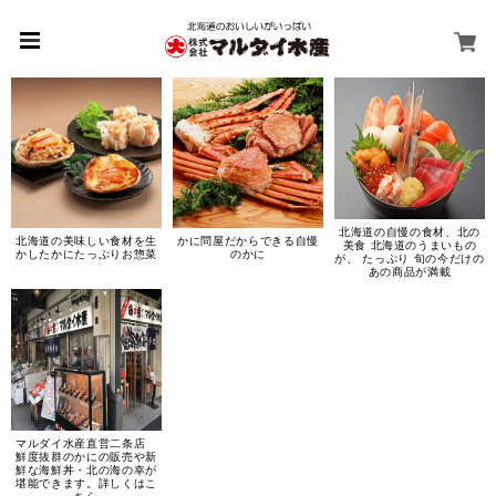
北海道の自慢の食材、北の
北海道の美味しい食材を生
かに問屋だからできる自慢
美食 北海道のうまいもの
かしたかにたっぷりお惣菜
のかに
が、 たっぷり 旬の今だけの
あの商品が満載
マルダイ水産直営二条店
鮮度抜群のかにの販売や新
鮮な海鮮丼・北の海の幸が
堪能できます。詳しくはこ