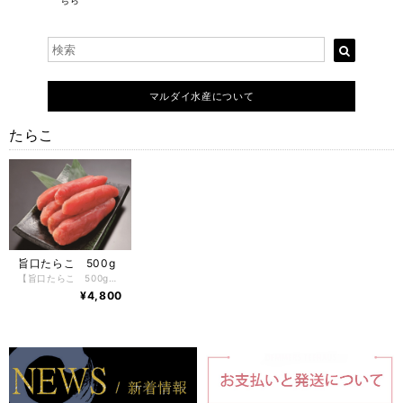
ちら
マルダイ水産について
たらこ
旨口たらこ 500g
【旨口たらこ 500g】 旨口たらこ 500g 北海道の最高級旨口たらこ虎杖浜加工。 伝統ある虎杖浜独自の製法でじっくりと漬け込み、熟成させました。 繊細な薄皮の中には、しっかりとした粒がぎっしり詰まっています。 一粒一粒までしみこんだ旨みと、ぷちぷちとした食感。 あつあつご飯の上にのせて食べてもよし、パスタにしてもよし、様々な料理にお使いいただいても、最後の一粒まで楽しめる虎杖浜たらこ。
¥4,800