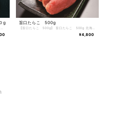
０g
旨口たらこ 500g
【天然本マグロ 中トロ １柵 ２００g】 天然本マグロ 中トロ １柵 ２００g クロマグロは別名「本マグロ」と呼ばれ、マグロ界の王様として最も人気の高い種類です。 日本近海を含む北太平洋や大西洋で漁獲され、黒く光る魚体と3m近い大きな身体が特徴です。 クロマグロは高級魚で、天然物になると1尾で約100万円以上の値打ちがします。高額で取引されることが多いため、「黒い海のダイヤ」と呼ばれることもあります。クロマグロの旬は冬で、鮮やかな赤い身と濃い旨味が特徴です。 今回の天然本マグロの中トロは脂味に赤身が、若干混ざって口当たりは、まろやかな味わいで 大人気の部位となってます。 さまざまな料理にアレンジが盛りだくさん、ご自宅で簡単にお刺身や海鮮丼や焼きなどが楽しめる逸品。 【お召し上がり方】 《氷水解凍》 凍ったサクを水道水で軽く洗う→キッチンペーパーでよく拭く→密閉袋にサクを入れ空気を押し出す→ボールに氷水を用意し、密閉袋を１時間程沈ませマグロを解凍する→マグロを袋から出しキッチンペーパーで水分を拭く→新しいペーパーでマグロをくるみラップして冷蔵庫で半日ほど寝かせ熟成させる。 《温塩水解凍》 ぬるま湯に塩を入れ３％程度の濃度の塩水を作る→マグロを1～2分程度浸ける→マグロを取り出し軽く洗う→キッチンペーパーで拭く→キッチンペーパーでくるみラップして冷蔵庫へ→半日ほど寝かせ旨味を引き出す。 解凍し熟成したマグロのサクを冷蔵庫から取り出したら、あとは切って刺身として食卓へ。あらかじめ食べる時間から逆算してください。 ※一度解凍したマグロは、再凍結してもおいしくありません。 ※マグロの解凍は自然解凍ではドリップが出ておいしくありません。必ず上記の方法で丁寧に解凍を行ってください。 【お召し上がり方】 ※電子レンジでの解凍は旨みが逃げてしまいますのでおやめ下さい。 【特定原材料】 なし 【配送方法】 冷凍便 【保存方法】 -18℃以下で保存して下さい。 解凍後は冷蔵庫で1日間、保存期間は冷凍庫で約2ヶ月。
【旨口たらこ 500g】 旨口たらこ 500g 北海道の最高級旨口たらこ虎杖浜加工。 伝統ある虎杖浜独自の製法でじっくりと漬け込み、熟成させました。 繊細な薄皮の中には、しっかりとした粒がぎっしり詰まっています。 一粒一粒までしみこんだ旨みと、ぷちぷちとした食感。 あつあつご飯の上にのせて食べてもよし、パスタにしてもよし、様々な料理にお使いいただいても、最後の一粒まで楽しめる虎杖浜たらこ。
00
¥4,800
地