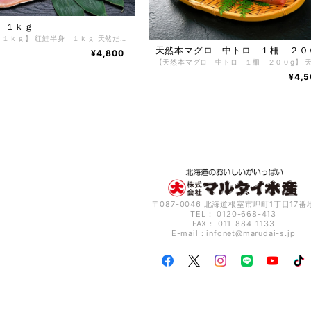
 １ｋｇ
【紅鮭半身 １ｋｇ】 紅鮭半身 １ｋｇ 天然だからこその、上質な脂のりと鮭の中でも上質な旨みがあるのが紅鮭の特徴です。 身がふっくらしていて、冷めても固くならず、塩加減も甘塩で、朝食やおにぎりの具に最適な紅鮭。 焼き過ぎにはご注意ください。 ご注文の際に、備考欄に切り身希望と記入いただければ、当店にて切り身にしてお送りいたします。 【お召し上がり方】 冷凍状態でお届けします解凍せずに、冷凍状態のまま焼くとふっくら、ジュシーに美味しく焼きあがります。 解凍後の商品の再冷凍は味を損ないますのでお勧めいたしません。 ※電子レンジでの解凍は旨みが逃げてしまいますのでおやめ下さい。 【特定原材料】 なし 【配送方法】 冷凍便 【保存方法】 -18℃以下で保存して下さい。 解凍後は冷蔵庫で３～４日間、保存期間は冷凍庫で約2ヶ月。
天然本マグロ 中トロ １柵 ２０
¥4,800
¥4,5
〒087-0046 北海道根室市岬町1丁目17番
TEL： 0120-668-413
FAX： 011-884-1133
E-mail：
infonet@marudai-s.jp