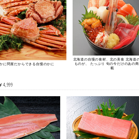
北海道の自慢の食材、北の美食 北海道
ものが、 たっぷり 旬の今だけのあの
かに問屋だからできる自慢のかに
載
4,999