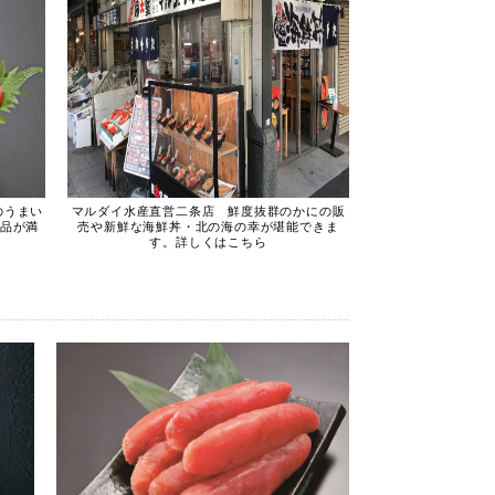
のうまい
マルダイ水産直営二条店 鮮度抜群のかにの販
商品が満
売や新鮮な海鮮丼・北の海の幸が堪能できま
す。詳しくはこちら