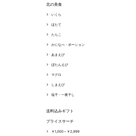
北の美食
いくら
ほたて
たらこ
かになべ・ポーション
あまえび
ぼたんえび
マグロ
しまえび
塩干・一夜干し
送料込みギフト
プライスサーチ
￥1,000～￥2,999