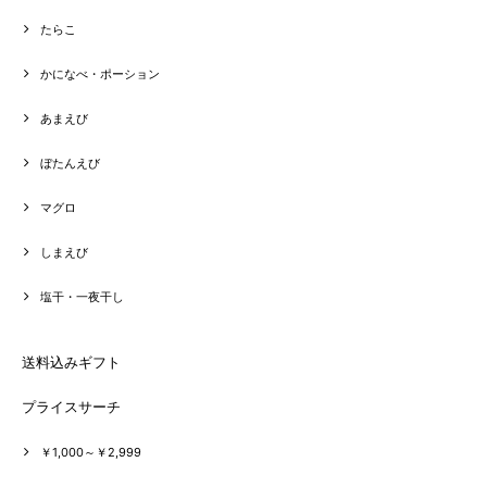
たらこ
かになべ・ポーション
あまえび
ぼたんえび
マグロ
しまえび
塩干・一夜干し
送料込みギフト
プライスサーチ
￥1,000～￥2,999