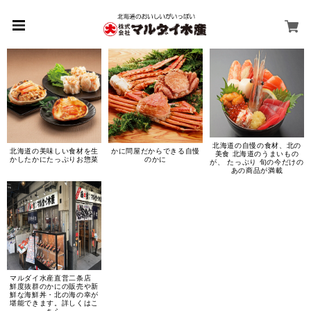
北海道の自慢の食材、北の
北海道の美味しい食材を生
かに問屋だからできる自慢
美食 北海道のうまいもの
かしたかにたっぷりお惣菜
のかに
が、 たっぷり 旬の今だけの
あの商品が満載
マルダイ水産直営二条店
鮮度抜群のかにの販売や新
鮮な海鮮丼・北の海の幸が
堪能できます。詳しくはこ