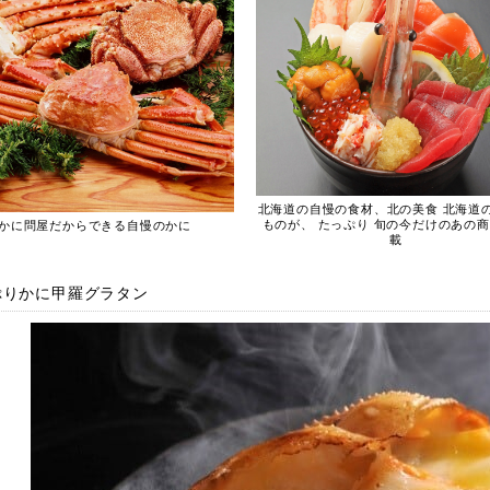
北海道の自慢の食材、北の美食 北海道
ものが、 たっぷり 旬の今だけのあの
かに問屋だからできる自慢のかに
載
ぷりかに甲羅グラタン