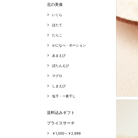
北の美食
いくら
ほたて
たらこ
かになべ・ポーション
あまえび
ぼたんえび
マグロ
しまえび
塩干・一夜干し
送料込みギフト
プライスサーチ
￥1,000～￥2,999