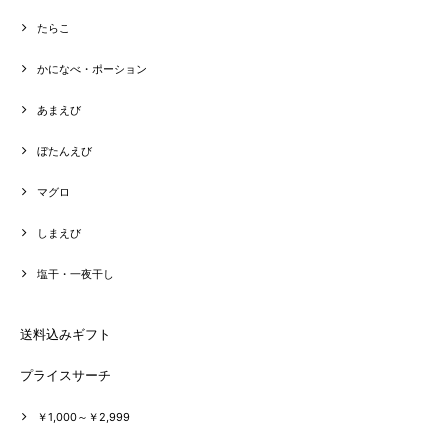
たらこ
かになべ・ポーション
あまえび
ぼたんえび
マグロ
しまえび
塩干・一夜干し
送料込みギフト
プライスサーチ
￥1,000～￥2,999