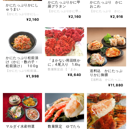
かにたっぷりかに甲
かにたっぷり かに
かにたっぷりかにし
羅グラタン
おこわ
ゅうまい
【かにたっぷりかに甲羅グラタン 】 かに甲羅グラタン 3個入り 根室の自社工場でボイル加工した北海道産紅ずわいかにのむき身を手作業でフレークや棒肉などにしたのちに、オリジナルの味付けにしてそれを贅沢に使用したカニ問屋ならではの味に仕上げております。 たっぷりと使用されている紅ずわいかにはもちろん、北海道の美味しい食材を生かした商品を作ることがコンセプトとなっており、グラタンの中身にたっぷりと使用されている紅ずわいかにはもちろんグラタンの味の決め手となる、牛乳やナチュラルチーズも厳選したものを使用しています。グラタンには欠かせない、たまねぎ、マカロニ、マッシュルームなどもゴロゴロッと入っているのが嬉しい。それらの美味しい食材を生かし、北海道の工場でひとつひとつ大切に紅ずわいかにの甲羅に詰めて作り上げられています。甲羅に入っているので量が少ないと思われがちなのですが、これが意外とボリュームのあるサイズで紅ずわいかにの繊細な旨みが引き立つ、上品でやさしい風味が特徴のかに甲羅グラタンになっています。 【お召し上がり方】 調理方法はとても簡単で、解凍後160~170℃のオーブンで12分くらい焼いてください。中まで温まる前にチーズが焦げるようでしたら、アルミホイルをかけてください。 【特定原材料】 かに・乳成分・小麦・卵 【配送方法】 冷凍便 【保存方法】 -18℃以下で保存して下さい。 解凍後は冷蔵庫で2日間、保存期間は冷凍庫で約2ヶ月。
【かにたっぷり かにおこわ】 かにおこわ 3個入り 根室の自社工場でボイル加工した北海道産紅ずわいかにのむき身を手作業でフレークや棒肉などにしたのちに、オリジナルの味付けにしてそれを贅沢に使用したカニ問屋ならではの味に仕上げております。 たっぷりと使用されている紅ずわいかにはもちろん、北海道の美味しい食材を生かした商品を作ることがコンセプトとなっており、かにおこわの味の決め手となるもち米とうるち米は北海道産のものを厳選し独自にブレンドして使用しています。 その美味しい食材を生かし、北海道の工場でひとつひとつ大切に作り上げられたかにおこわは、ほぐし身とむき身を使用しカニの旨みをとじ込めたもちもちのおこわ。小腹がすいた時の食べ切りサイズも喜ばれ、紅ずわいかにの繊細な旨みが引き立つ、上品でやさしい風味が特徴のかにおこわです。だしが一粒一粒に程よく染み込み、うまみを凝縮。噛みしめるたびに美味さが口いっぱいにあふれます。 【お召し上がり方】 調理方法はとても簡単で、冷凍のまま袋の端を少しだけ切って、電子レンジでお手軽調理。 （１個当たり：600Ｗなら２分３０秒＋蒸らし１分／500Ｗなら3分＋1分蒸らし）手軽にお召し上がりいただけます。（レンジによって加熱時間を調整してください） さらに美味しくお召し上がりいただくコツは、蒸らすことで、カニの風味と水分が全体に馴染み、美味しさが一層引き立ちます。もっちりふっくらとした食感がよりいっそう「かにおこわ」の美味しさを引き立ててくれます。 【特定原材料】 かに・乳成分・小麦 【配送方法】 冷凍便 【保存方法】 -18℃以下で保存して下さい。 解凍後は冷蔵庫で2日間、保存期間は冷凍庫で約2ヶ月。
【かにたっぷりかにしゅうまい】 かにしゅうまい 6粒入り たっぷりと使用されている紅ずわいかにはもちろん、北海道の美味しい食材を生かした商品を作ることがコンセプトとなっており、しゅうまいの味の決め手となる、すり身に使用されているスケソウタラも北海道産のものを厳選して使用しています。 その美味しい食材を生かし、北海道の工場でひとつひとつ大切に作り上げられたかにしゅうまいは、一口では食べきれないほど大きくてボリュームのあるサイズ、紅ずわいかにの繊細な旨みが引き立つ、上品でやさしい風味が特徴です。 【お召し上がり方】 調理方法はとても簡単で、冷凍のままレンジで約3～4分程度加熱するだけでふっくらアツアツのかにしゅうまいを手軽にお召し上がりいただけます。（レンジによって加熱時間を調整してください） さらに美味しくお召し上がりいただくコツは、蒸し器で12～15分程度蒸していただくと、しゅうまいの皮に透明感が出て、もっちりふっくらとした食感がよりいっそう「かにしゅうまい」の美味しさを引き立ててくれます。 【特定原材料】 かに・乳成分・小麦・卵 【配送方法】 冷凍便 【保存方法】 -18℃以下で保存して下さい。 解凍後は冷蔵庫で2日間、保存期間は冷凍庫で約2ヶ月。
¥2,160
¥2,916
¥2,160
かにたっぷり松前漬
「まかない用花咲か
け（かに・数の子・
に」4尾入り 1.6㎏
松前漬け） 1０0g
数量限定品 【「まかない用花咲かに」4尾入り 1.6㎏】 まかない用花咲かに1.6㎏入り（4尾入り） 根室の自社工場でボイル加工したゆでたて花咲かに オス・子無しメス・子付きメスを含む「まかない用花咲かに」 工場で茹で上げをした際に、身入りが6~7分ものや足折れ、黒ずみ等がある という理由でまかない用になった今が旬の花咲かに。かにの達人工場長が絶妙な塩加減と茹で時間で美味しくボイルし旨味と鮮度を閉じ込めましたので、花咲かに本来のコクのある濃厚な味やカニみそを楽しむ事ができる「まかない用花咲かに」 特別に1.6㎏入れ数量限定で販売。4尾入りとなります。 納沙布岬から襟裳岬付近の太平洋側と、根室半島のオホーツク海側に分布している希少なカニで、名前の由来は漁獲地となっている根室の地名「花咲」に由来するとする説と、茹でたときに赤くなって花が咲いたように見えることからとする説もあります。 かに好きが選ぶ、たらばがに、毛がに、ずわいかにと並ぶ四天王の１つである花咲かにはその美味しさから非常に人気があり、全国のかに通が一番好きな かに と言われています。 【お召し上がり方】 冷凍状態でお届けしますので深めの皿に甲羅を下にしてラップ等をかけ自然解凍で解凍してください。 ※電子レンジでの解凍は旨みが逃げてしまいますのでおやめ下さい。 【特定原材料】 かに 【配送方法】 冷凍便 【保存方法】 -18℃以下で保存して下さい。 解凍後は冷蔵庫で2日間、保存期間は冷凍庫で約2ヶ月。
送料込 かにたっぷ
【かにたっぷり松前漬け（かに・数の子・松前漬け） 1０0g】 かにたっぷり松前漬け（かに・数の子・松前漬け） 1０0g 北海道のおいしいがいっぱい。これぞ北海道の味覚お手軽におうちで楽しめる小分けシリーズ。すべて北海道産の食材にこだわり、採れたて新鮮なかにを根室の自社工場で丁寧にほぐし身にし、たらばかにほぐし身がたっぷり、口の中でプリっと楽しめる数の子と昔ながらの松前漬けとの相性がぴったり。マルダイ水産オリジナルの味付けになっており、自然解凍で簡単お手軽におうちで楽しめます。 北海道産たらばかに身は、独特の旨味があり、通にはたまらない逸品です。数の子、昆布,人参、するめがプリっと弾けるおいしさがこの一つに集合しており、おうちのごはんに乗せてこれぞ北海道の味覚を堪能してください。晩酌のおつまみにも最高です。 かには好きだけど殻を剥くのが大変だったり、上手に剥けなかったり、そんな問題を解決してかにをもっとお手軽にお召し上がりいただけるように、美味しいところだけをぎゅっとたっぷりと詰め込みました。 【お召し上がり方】 冷凍状態でお届けしますので自然解凍で解凍してください。 ※電子レンジでの解凍は旨みが逃げてしまいますのでおやめ下さい。 【特定原材料】 小麦・かに・大豆・ゼラチン・いか 【配送方法】 冷凍便 【保存方法】 -18℃以下で保存して下さい。 解凍後は冷蔵庫で２日間、保存期間は冷凍庫で約2ヶ月。
¥8,640
りかに御膳
¥1,998
【送料込 かにたっぷりかに御膳】 送料込 かにたっぷりかに御膳 かにしゅうまい 6粒入り かに甲羅グラタン 3個入り かにおこわ 3個入り たらばかに甲羅盛り 2個入り たっぷりと北海道の美味しい食材を生かした商品を作ることがコンセプトとなっており、かにしゅうまい、かに甲羅グラタン、かにおこわ、たらばかに甲羅盛り北海道産のものを厳選して使用しています。その美味しい食材を生かし、北海道の工場でひとつひとつ大切に作り上げられた、かに御膳は上品でやさしい風味・旨味が特徴です。 【お召し上がり方】 調理方法はとても簡単で、火を使わずにお手軽にお召し上がりいただけます。 お惣菜は冷凍のままレンジでお手軽にお召し上がりいただけます。（レンジによって加熱時間を調整してください） たらばかに甲羅盛りは、自然解凍するだけで手軽にお召し上がりいただけます。 【特定原材料】 かに・乳成分・小麦・卵・ゼラチン 【配送方法】 冷凍便 【保存方法】 -18℃以下で保存して下さい。 解凍後は冷蔵庫で2日間、保存期間は冷凍庫で約2ヶ月。
¥11,880
マルダイ水産特選
数量限定 ゆでたら