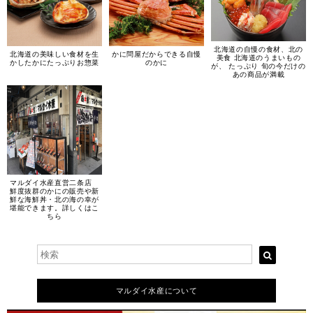
北海道の自慢の食材、北の
北海道の美味しい食材を生
かに問屋だからできる自慢
美食 北海道のうまいもの
かしたかにたっぷりお惣菜
のかに
が、 たっぷり 旬の今だけの
あの商品が満載
マルダイ水産直営二条店
鮮度抜群のかにの販売や新
鮮な海鮮丼・北の海の幸が
堪能できます。詳しくはこ
ちら
マルダイ水産について